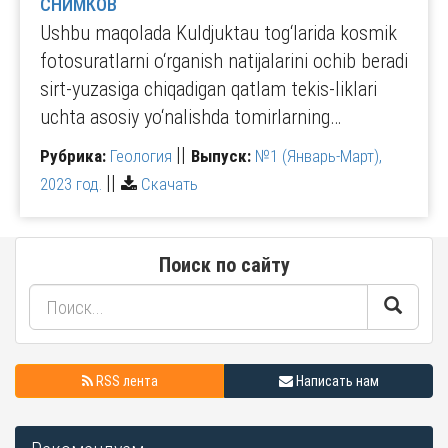
СНИМКОВ
Ushbu maqolada Kuldjuktau tog‘larida kosmik
fotosuratlarni o‘rganish natijalarini ochib beradi
sirt-yuzasiga chiqadigan qatlam tekis-liklari
uchta asosiy yo‘nalishda tomirlarning…
||
Рубрика:
Геология
Выпуск:
№1 (Январь-Март),
||
2023 год.
Скачать
Поиск по сайту
RSS лента
Написать нам