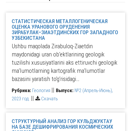
СТАТИСТИЧЕСКАЯ МЕТАЛЛОГЕНИЧЕСКАЯ
ОЦЕНКА УРАНОВОГО ОРУДЕНЕНИЯ
ЗИРАБУЛАК–ЗИАЭТДИНСКИХ ГОР ЗАПАДНОГО
УЗБЕКИСТАНА
Ushbu maqolada Zirabuloq-Ziaetdin
maydonidagi uran obʼektlarining geologik
tuzilishi xususiyatlarini aks ettiruvchi geologik
maʼlumotlarning kartografik maʼlumotlar
bazasini yaratish to‘g‘risidagi…
||
Рубрика:
Геология
Выпуск:
№2 (Апрель-Июнь),
||
2023 год.
Скачать
СТРУКТУРНЫЙ АНАЛИЗ ГОР КУЛЬДЖУКТАУ
НА БАЗЕ ДЕШИФРИРОВАНИЯ КОСМИЧЕСКИХ