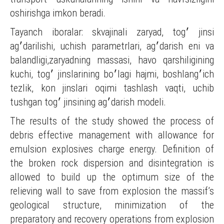
oshirishga imkon beradi.
Tayanch iboralar: skvajinali zaryad, tog׳ jinsi
ag׳darilishi, uchish parametrlari, ag׳darish eni va
balandligi,zaryadning massasi, havo qarshiligining
kuchi, tog׳ jinslarining bo׳lagi hajmi, boshlang׳ich
tezlik, kon jinslari oqimi tashlash vaqti, uchib
tushgan tog׳ jinsining ag׳darish modeli.
The results of the study showed the process of
debris effective management with allowance for
emulsion explosives charge energy. Definition of
the broken rock dispersion and disintegration is
allowed to build up the optimum size of the
relieving wall to save from explosion the massif’s
geological structure, minimization of the
preparatory and recovery operations from explosion