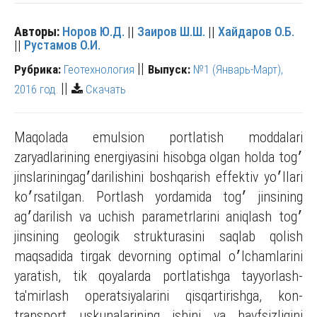
Авторы:
Норов Ю.Д.
||
Заиров Ш.Ш.
||
Хайдаров О.Б.
||
Рустамов О.И.
||
Рубрика:
Геотехнология
Выпуск:
№1 (Январь-Март),
||
2016 год.
Скачать
Maqolada emulsion portlatish moddalari
zaryadlarining energiyasini hisobga olgan holda tog׳
jinslariningag׳darilishini boshqarish effektiv yo׳llari
ko׳rsatilgan. Portlash yordamida tog׳ jinsining
ag׳darilish va uchish parametrlarini aniqlash tog׳
jinsining geologik strukturasini saqlab qolish
maqsadida tirgak devorning optimal o׳lchamlarini
yaratish, tik qoyalarda portlatishga tayyorlash-
ta'mirlash operatsiyalarini qisqartirishga, kon-
transport uskunalarining ishini va havfsizligini