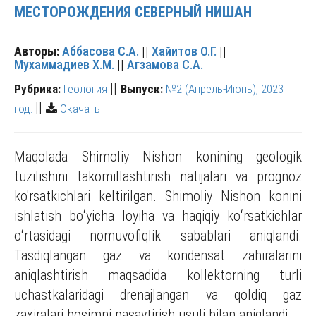
МЕСТОРОЖДЕНИЯ СЕВЕРНЫЙ НИШАН
Авторы:
Аббасова С.А.
||
Хайитов О.Г.
||
Мухаммадиев Х.М.
||
Агзамова С.А.
||
Рубрика:
Геология
Выпуск:
№2 (Апрель-Июнь), 2023
||
год.
Скачать
Maqolada Shimoliy Nishon konining geologik
tuzilishini takomillashtirish natijalari va prognoz
ko'rsatkichlari keltirilgan. Shimoliy Nishon konini
ishlatish boʻyicha loyiha va haqiqiy koʻrsatkichlar
oʻrtasidagi nomuvofiqlik sabablari aniqlandi.
Tasdiqlangan gaz va kondensat zahiralarini
aniqlashtirish maqsadida kollektorning turli
uchastkalaridagi drenajlangan va qoldiq gaz
zaxiralari bosimni pasaytirish usuli bilan aniqlandi.