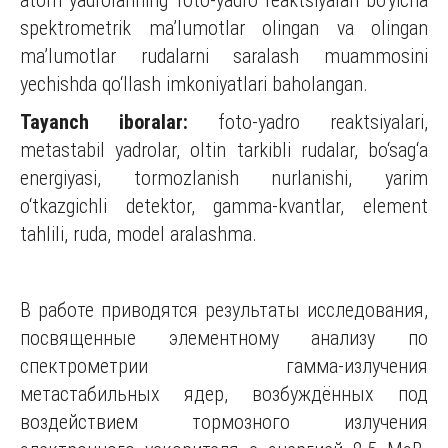
atom yadrolarining foto-yadro reaktsiyalari bo‘yicha
spektrometrik ma’lumotlar olingan va olingan
ma’lumotlar rudalarni saralash muammosini
yechishda qo‘llash imkoniyatlari baholangan.
Tayanch iboralar:
foto-yadro reaktsiyalari,
metastabil yadrolar, oltin tarkibli rudalar, bo‘sag‘a
energiyasi, tormozlanish nurlanishi, yarim
o‘tkazgichli detektor, gamma-kvantlar, element
tahlili, ruda, model aralashma.
В работе приводятся результаты исследования,
посвященные элементному анализу по
спектрометрии гамма-излучения
метастабильных ядер, возбуждённых под
воздействием тормозного излучения