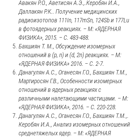
Авакян Р.О., Аветисян А.Э.,.Керобян И.А.,
Даллакян Р.К.. Получение медицинских
радиоизотопов 111
In, 117mSn, 124Sb
и 177
Lu
в фотоядерных реакциях. – М:
«
ЯДЕРНАЯ
ФИЗИКА
», 2015. –
С. 483-488.
Бахшиян Т. М., Обсуждение изомерных
отношений в (
p, n)
и (
d, 2n)
реакциях. – М:
«
ЯДЕРНАЯ ФИЗИКА
» 2016. – C. 2-7.
Данагулян А.С., Оганесян Г.О., Бахшиян Т.М.,
Мартиросян Г.В., Особенности изомерных
отношений в ядерных реакциях с
различными налетающими частицами. – М:
«
ЯДЕРНАЯ ФИЗИКА
», 2016. – C. 220-228.
Данагулян А.С., Оганесян Г.О., Бахшиян Т.М.,.
Керобян И.А., Анализ изомерных отношений
среднетяжелых ядер. – М:
«
ЯДЕРНАЯ