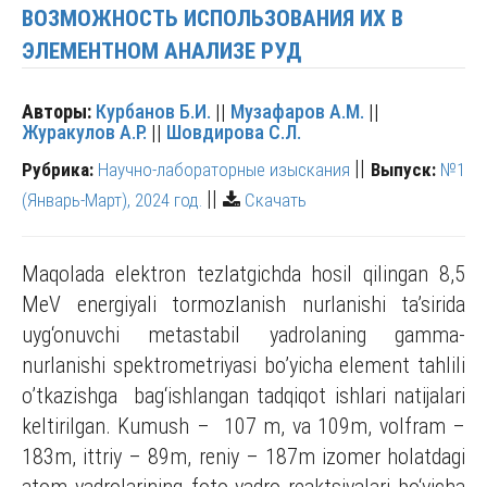
ВОЗМОЖНОСТЬ ИСПОЛЬЗОВАНИЯ ИХ В
ЭЛЕМЕНТНОМ АНАЛИЗЕ РУД
Авторы:
Курбанов Б.И.
||
Музафаров А.М.
||
Журакулов А.Р.
||
Шовдирова С.Л.
||
Рубрика:
Научно-лабораторные изыскания
Выпуск:
№1
||
(Январь-Март), 2024 год.
Скачать
Maqolada elektron tezlatgichda hosil qilingan 8,5
MeV energiyali tormozlanish nurlanishi ta’sirida
uyg‘onuvchi metastabil yadrolaning gamma-
nurlanishi spektrometriyasi bo’yicha element tahlili
o’tkazishga bag‘ishlangan tadqiqot ishlari natijalari
keltirilgan. Kumush – 107 m, va 109m, volfram –
183m, ittriy – 89m, reniy – 187m izomer holatdagi