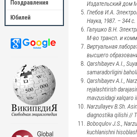
Поздравления
Издательский дом МЭ
Глебов И.А. Электр
Юбилей
Наука, 1987. – 344 с.
Галушко В.Н. Элект
М-во трансп. и комм
Виртуальная лабора
высшего образования 
Qarshibayev A.I., Suya
samaradorligini bahol
Qarshibayev A.I., Narz
rejalashtirish darajasi
mavzusidagi xalqaro il
Narzullayev B.Sh. Asi
diagnostika qilishi // 
Boboqulov J.S., Narzu
kuchlanishni hisoblash