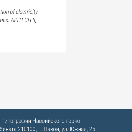
on of electricity
ries. APITECH II,
в типографии Навоийского горно-
ината 210100, г. Навои, ул. Южная, 25