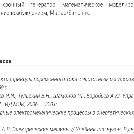
хронный генератор, математическое моделиров
ние возбуждением, Matlab/Simulink.
исок
лектроприводы переменного тока с частотным регулиро
59
с.
в И.И., Тульский В.Н., Шамонов Р.Г., Воробьев А.Ю. Уп
: ИД МЭИ, 2006. – 320 с.
одные электромеханические процессы в энергетических 
.В. Электрические машины // Учебник для вузов. В двух