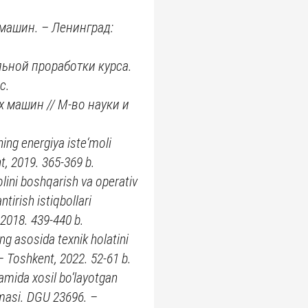
машин. – Ленинград:
льной проработки курса.
с.
 машин // М-во науки и
ning energiya iste‘moli
t, 2019. 365-369 b.
olini boshqarish va operativ
tirish istiqbollari
 2018. 439-440 b.
ng asosida texnik holatini
 – Toshkent, 2022. 52-61 b.
amida xosil bo‘layotgan
omasi. DGU 23696. –