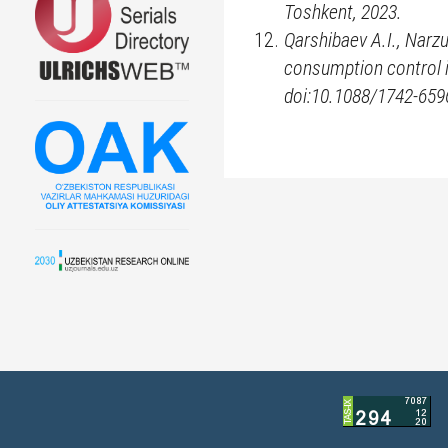
Toshkent, 2023.
Qarshibaev A.I., Narz
consumption control in
doi:10.1088/1742-6596