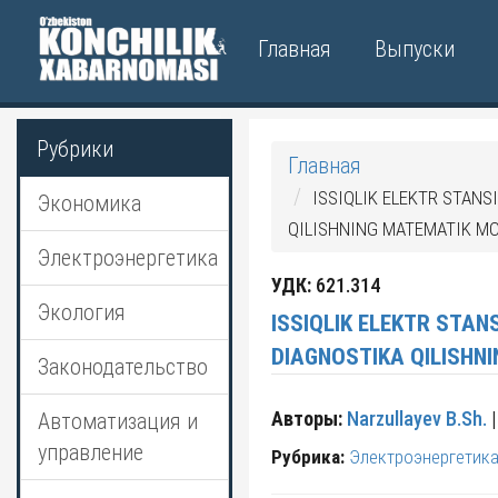
Главная
Выпуски
Рубрики
Главная
ISSIQLIK ELEKTR STAN
Экономика
QILISHNING MATEMATIK MO
Электроэнергетика
УДК:
621.314
Экология
ISSIQLIK ELEKTR STAN
DIAGNOSTIKA QILISHNI
Законодательство
Авторы:
Narzullayev B.Sh.
|
Автоматизация и
управление
Рубрика:
Электроэнергетик