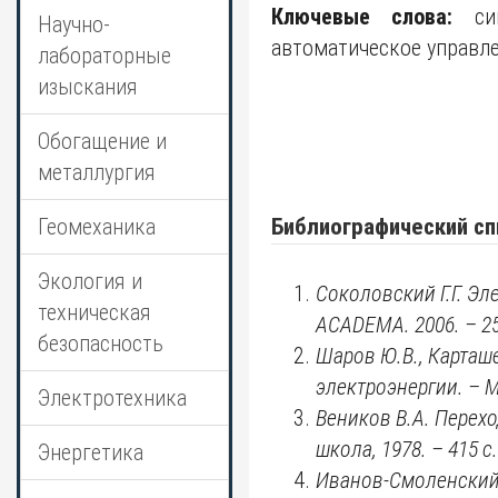
Ключевые слова:
син
Научно-
автоматическое управле
лабораторные
изыскания
Обогащение и
металлургия
Геомеханика
Библиографический сп
Экология и
Соколовский Г.Г. Э
техническая
ACADEMA. 2006. – 2
безопасность
Шаров Ю.В., Карташе
электроэнергии. – М.
Электротехника
Веников В.А. Перех
школа, 1978. – 415 с.
Энергетика
Иванов-Смоленский А