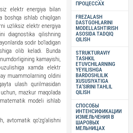
ПРОЦЕССАХ
ksiz elektr energiya bilan
FREZALASH
a boshqa ishlab chiqilgan
DASTGOHLARINI
ni uzliksiz elektr energiya
MODELLASHTIRISH
ni diagnostika qilishning
ASOSIDA TADQIQ
QILISH
yonlarida sodir bo‘ladigan
tashiga olib keladi. Bunda
STRUKTURAVIY
TASHKIL
unumdorligining kamayishi,
ETUVCHILARNING
i buzulishiga xamda elektr
YEYILISHGA
unday muammolarning oldini
BARDOSHLILIK
XUSUSIYATIGA
qayta ulash qurilmasidan
TA’SIRINI TAHLIL
ish uchun, mazkur maqolada
QILISH
g matematik modeli ishlab
СПОСОБЫ
ИНТЕНСИФИКАЦИИ
ИЗМЕЛЬЧЕНИЯ В
, avtomatik qo‘zg‘alishni
ШАРОВЫХ
МЕЛЬНИЦАХ