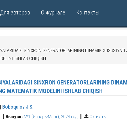
Для авторов
О журнале
Контакты
SIYALARIDAGI SINXRON GENERATORLARINING DINAMIK XUSUSIYATL
DELINI ISHLAB CHIQISH
SIYALARIDAGI SINXRON GENERATORLARINING DINAM
NG MATEMATIK MODELINI ISHLAB CHIQISH
|
Boboqulov J.S.
||
||
а
Выпуск:
№1 (Январь-Март), 2024 год.
Скачать