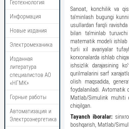
Геотехнология
Sanoat, konchilik va qish
Информация
ta‘minlash bugungi kunni
usullardan farqli ravishda
Новые издания
bilan ta‘minlab turuvchi
matematik modeli ishlab c
Электромеханика
turli xil avariyalar tufa
korxonalarda ishlab chiqa
Изданная
ishsizlik darajasining ko
литература
qurilmalarini sarf xaraja
специалистов АО
olish maqsadida, genera
«НГМК»
foydalaniladi. Avtomatik 
Горные работы
Matlab/Simulink muhiti o
chiqilgan.
Автоматизация и
Tayanch iboralar:
sinxro
Электроэнергетика
boshqarish, Matlab/Simul