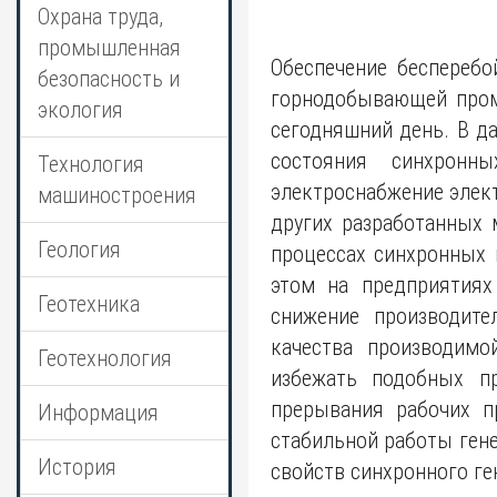
Охрана труда,
промышленная
Обеспечение бесперебо
безопасность и
горнодобывающей пром
экология
сегодняшний день. В д
состояния синхронн
Технология
электроснабжение элек
машиностроения
других разработанных 
Геология
процессах синхронных 
этом на предприятиях
Геотехника
снижение производите
качества производимо
Геотехнология
избежать подобных пр
прерывания рабочих п
Информация
стабильной работы ген
История
свойств синхронного ге