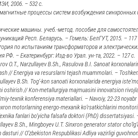
И, 2006. – 532 с.
омагнитные процессы систем возбуждения синхронных 
рические машины. учеб.-метод. пособие для самостояте
уникаций Респ. Беларусь. – Гомель: БелГУТ, 2015. – 117 
тория по испытаниям трансформаторов и электрических
РФ. – Екатеринбург: Изд-во Урал. ун-та, 2022. – 127 с.
rov O.T., Narzullayev B.Sh., Rasulova B.I. Sanoat korxonalari
ash // Energiya va resurslarni tejash muammolari. – Toshken
ullayev B.Sh. Tog‘-kon sanoati korxonalarida energiya iste‘m
ni oshirish // Kon-metallurgiya majmuasini innovatsion rivojlan
miy-texnik konferensiya materiallari. – Navoiy, 22-23 noyabr
nxron motorlarning energo-mexanik ko‘rsatkichlarini monitori
Texnika fanlari bo‘yicha falsafa doktori (PhD) dissertatsiyasi.
llayev B.Sh., Mingboyev U.T. Sinxron generator stator cho‘lg‘
 dasturi // O
ʻ
zbekiston
Respublikasi Adliya vazirligi guvohn