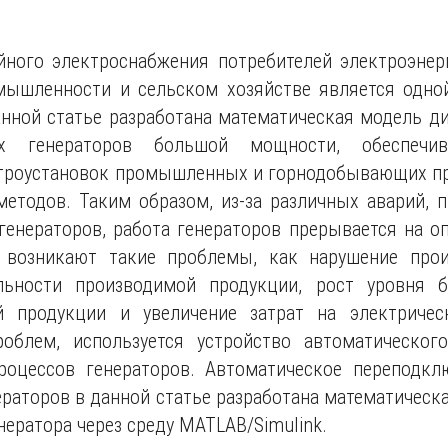
йного электроснабжения потребителей электроэне
ышленности и сельском хозяйстве является одной
анной статье разработана математическая модель ди
ых генераторов большой мощности, обеспечив
троустановок промышленных и горнодобывающих пр
методов. Таким образом, из-за различных аварий, 
генераторов, работа генераторов прерывается на о
 возникают такие проблемы, как нарушение прои
льности производимой продукции, рост уровня б
й продукции и увеличение затрат на электричес
облем, используется устройство автоматическог
роцессов генераторов. Автоматическое переподк
ераторов в данной статье разработана математическ
нератора через среду MATLAB/Simulink.