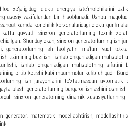
loq xo‘jaligidagi elektr energiya iste‘molchilarini uzli
ng asosiy vazifalaridan biri hisoblanadi. Ushbu maqolad
 sanoat xamda konchilik korxonalaridagi elektr qurilmalar
 katta quvvatli sinxron generatorlarning texnik xolati
hiqilgan. Shunday ekan, sinxron generatorlarning ish jara
yli, generatorlarning ish faoliyatini ma‘lum vaqt to‘x
rish tizimining buzilishi, ishlab chiqariladigan mahsulot 
‘tarilishi, ishlab chiqariladigan mahsulotning sifatin
tlarining ortib ketishi kabi muammolar kelib chiqadi. B
torlarning ish jarayonlarini to‘xtatmasdan avtomatik 
qayta ulash generatorlarning barqaror ishlashini oshir
rqali sinxron generatorning dinamik xususiyatlarinin
n generator, matematik modellashtirish, modellashtirish
ink.