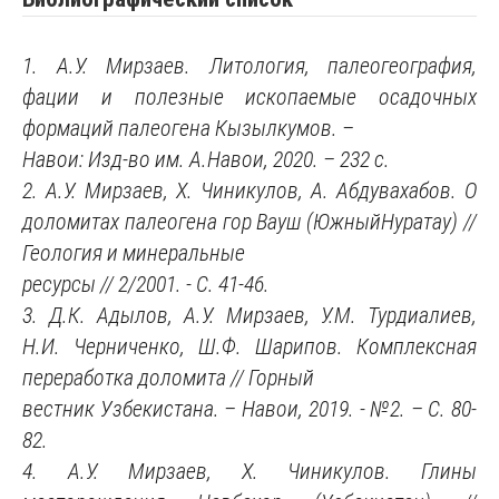
1. А.У. Мирзаев. Литология, палеогеография,
фации и полезные ископаемые осадочных
формаций палеогена Кызылкумов. –
Навои: Изд-во им. А.Навои, 2020. – 232 с.
2. А.У. Мирзаев, Х. Чиникулов, А. Абдувахабов. О
доломитах палеогена гор Вауш (ЮжныйНуратау) //
Геология и минеральные
ресурсы // 2/2001. - С. 41-46.
3. Д.К. Адылов, А.У. Мирзаев, У.М. Турдиалиев,
Н.И. Черниченко, Ш.Ф. Шарипов. Комплексная
переработка доломита // Горный
вестник Узбекистана. – Навои, 2019. - №2. – С. 80-
82.
4. А.У. Мирзаев, Х. Чиникулов. Глины