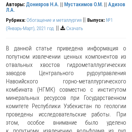
Авторы:
Донияров Н.А.
||
Мустакимов О.М.
||
Адизов
Л.А.
||
Рубрика:
Обогащение и металлургия
Выпуск:
№1
||
(Январь-Март), 2021 год.
Скачать
В данной статье приведена информация о
попутном извлечении ценных компонентов из
отвальных хвостов гидрометаллургических
заводов Центрального рудоуправления
Навоийского горно-металлургического
комбината (НГМК) совместно с институтом
минеральных ресурсов при Государственном
комитете Республики Узбекистан по геологии
проведены исследовательские работы. При
этом, особое внимание было уделено
к попутному извлечению вольфрама из руд