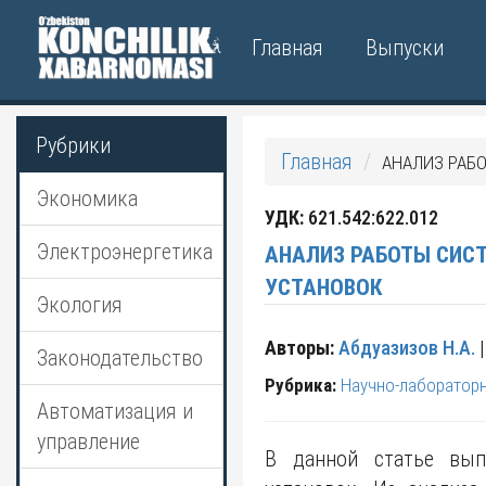
Главная
Выпуски
Рубрики
Главная
АНАЛИЗ РАБ
Экономика
УДК:
621.542:622.012
Электроэнергетика
АНАЛИЗ РАБОТЫ СИС
УСТАНОВОК
Экология
Авторы:
Абдуазизов Н.А.
|
Законодательство
Рубрика:
Научно-лаборатор
Автоматизация и
управление
В данной статье вып