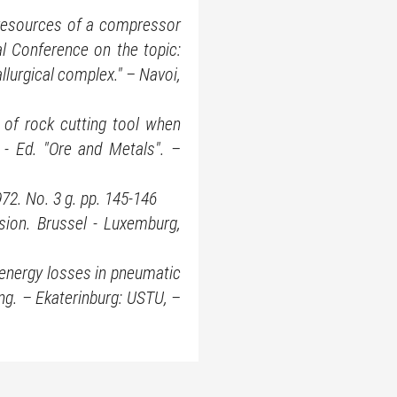
 resources of a compressor
al Conference on the topic:
lurgical complex." – Navoi,
 of rock cutting tool when
. - Ed. "Ore and Metals". –
972. No. 3 g. pp. 145-146
sion. Brussel - Luxemburg,
 energy losses in pneumatic
ing. – Ekaterinburg: USTU, –