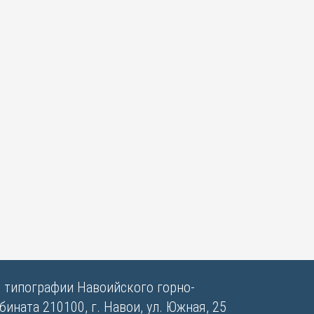
в типографии Навоийского горно-
ината 210100, г. Навои, ул. Южная, 25