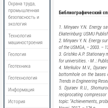
Охрана труда,
промышленная
Библиографический сп
безопасность и
экология
1. Minyaev Y.N. Energy sav
Ekaterinburg: USMU Publish
Технология
2. Minyaev Y. N. Energy surv
машиностроения
of the USMGA, – 2003. – 13
3. Grishko A.P. Stationary 
Геология
for universities. - M .: Pub
Геотехника
4. Merkulov M.V., Djuraev
bottomhole on the bases of
Геотехнология
Trends in Engineering Rese
5. Djuraev R.U., Shomuro
Информация
reciprocating compressor u
topic: "Achievements, prob
История