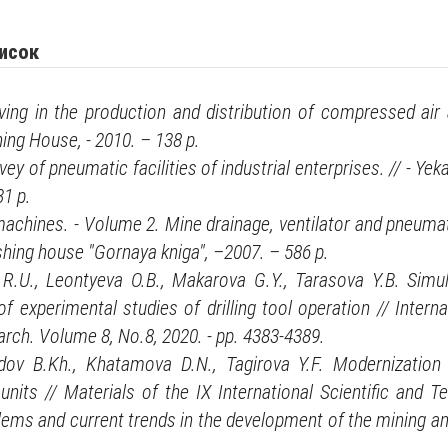
исок
ing in the production and distribution of compressed air 
ing House, - 2010. – 138 p.
ey of pneumatic facilities of industrial enterprises. // - Ye
1 p.
machines. - Volume 2. Mine drainage, ventilator and pneumat
lishing house "Gornaya kniga", –2007. – 586 p.
 R.U., Leontyeva O.B., Makarova G.Y., Tarasova Y.B. Simu
 experimental studies of drilling tool operation // Intern
arch. Volume 8, No.8, 2020. - pp. 4383-4389.
dov B.Kh., Khatamova D.N., Tagirova Y.F. Modernization
nits // Materials of the IX International Scientific and 
lems and current trends in the development of the mining an