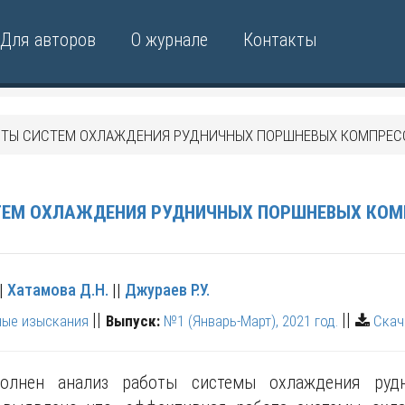
Для авторов
О журнале
Контакты
ОТЫ СИСТЕМ ОХЛАЖДЕНИЯ РУДНИЧНЫХ ПОРШНЕВЫХ КОМПРЕС
ТЕМ ОХЛАЖДЕНИЯ РУДНИЧНЫХ ПОРШНЕВЫХ КО
|
Хатамова Д.Н.
||
Джураев Р.У.
||
||
ные изыскания
Выпуск:
№1 (Январь-Март), 2021 год.
Скач
олнен анализ работы системы охлаждения руд