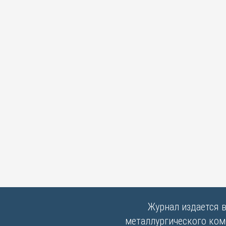
Журнал издается 
металлургического комб