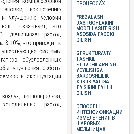
аждения компрессорной
ПРОЦЕССАХ
становки, исключению
FREZALASH
 и улучшению условий
DASTGOHLARINI
овок показывает, что
MODELLASHTIRISH
℃ увеличивает расход
ASOSIDA TADQIQ
QILISH
а 8-10%, что приводит к
 Существующие системы
STRUKTURAVIY
TASHKIL
татков, обусловленных
ETUVCHILARNING
собы улучшения работы
YEYILISHGA
оемкости эксплуатации
BARDOSHLILIK
XUSUSIYATIGA
TA’SIRINI TAHLIL
QILISH
воздух, теплопередача,
 холодильник, расход
СПОСОБЫ
ИНТЕНСИФИКАЦИИ
ИЗМЕЛЬЧЕНИЯ В
ШАРОВЫХ
МЕЛЬНИЦАХ