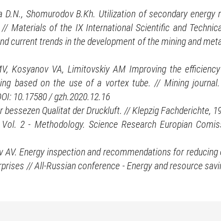
a D.N., Shomurodov B.Kh. Utilization of secondary energy
// Materials of the IX International Scientific and Technic
d current trends in the development of the mining and metal
V, Kosyanov VA, Limitovskiy AM Improving the efficiency
owing based on the use of a vortex tube. // Mining journal
OI: 10.17580 / gzh.2020.12.16
r bessezen Qualitat der Druckluft. // Klepzig Fachderichte, 1
e. Vol. 2 - Methodology. Science Research Europian Comis
ov AV. Energy inspection and recommendations for reducing
rprises // All-Russian conference - Energy and resource sav