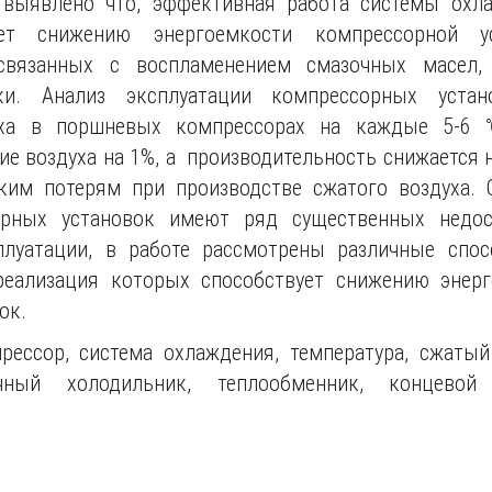
а выявлено что, эффективная работа системы охл
ует снижению энергоемкости компрессорной у
 связанных с воспламенением смазочных масел,
вки. Анализ эксплуатации компрессорных устан
уха в поршневых компрессорах на каждые 5-6 
ие воздуха на 1%, а производительность снижается н
им потерям при производстве сжатого воздуха.
рных установок имеют ряд существенных недос
плуатации, в работе рассмотрены различные спо
реализация которых способствует снижению энерг
ок.
ессор, система охлаждения, температура, сжатый 
чный холодильник, теплообменник, концевой