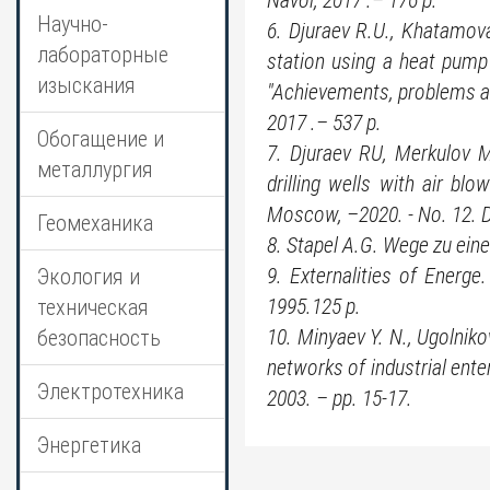
Navoi, 2017 .– 176 p.
Научно-
6. Djuraev R.U., Khatamov
лабораторные
station using a heat pump 
изыскания
"Achievements, problems an
2017 .– 537 p.
Обогащение и
7. Djuraev RU, Merkulov M
металлургия
drilling wells with air bl
Moscow, –2020. - No. 12. D
Геомеханика
8. Stapel A.G. Wege zu eine
9. Externalities of Energ
Экология и
1995.125 p.
техническая
10. Minyaev Y. N., Ugolnik
безопасность
networks of industrial ente
Электротехника
2003. – pp. 15-17.
Энергетика