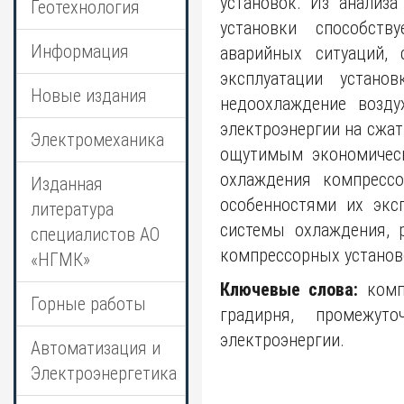
установок. Из анализ
Геотехнология
установки способств
Информация
аварийных ситуаций,
эксплуатации устано
Новые издания
недоохлаждение возд
электроэнергии на сжат
Электромеханика
ощутимым экономическ
охлаждения компрессо
Изданная
особенностями их экс
литература
системы охлаждения, 
специалистов АО
компрессорных установ
«НГМК»
Ключевые слова:
компр
Горные работы
градирня, промежуто
электроэнергии.
Автоматизация и
Электроэнергетика