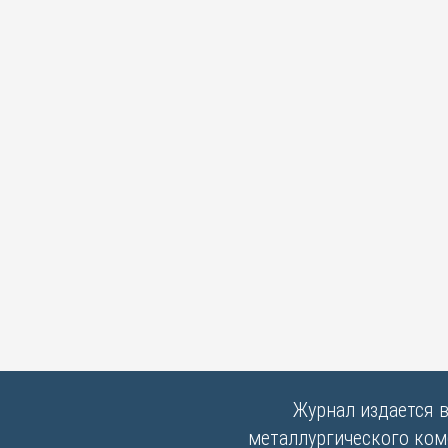
Журнал издается 
металлургического комб