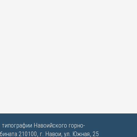
в типографии Навоийского горно-
ината 210100, г. Навои, ул. Южная, 25