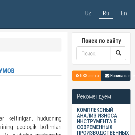
Uz
Ru
En
Поиск по сайту
КУМОВ
RSS лента
Написать на
Рекомендуем
КОМПЛЕКСНЫЙ
АНАЛИЗ ИЗНОСА
r keltirilgan, hududning
ИНСТРУМЕНТА В
rining geologik bo'limlari
СОВРЕМЕННЫХ
ПРОИЗВОДСТВЕННЫХ