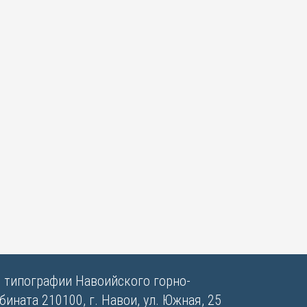
в типографии Навоийского горно-
ината 210100, г. Навои, ул. Южная, 25