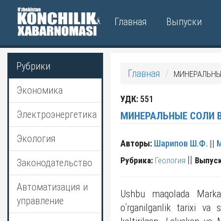
Главная
Выпуски
Рубрики
Главная
МИНЕРАЛЬНЫ
Экономика
УДК:
551
Электроэнергетика
МИНЕРАЛЬНЫЕ СОЛИ 
Экология
Авторы:
Шарипов Ш.Ф.
||
М
||
Рубрика:
Геология
Выпуск
Законодательство
Автоматизация и
Ushbu maqolada Markaziy
управление
oʹrganilganlik tarixi va 