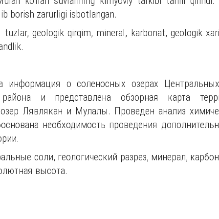
Mulali ko'llari suvlarining kimyoviy tarkibi tahlil qili
lib borish zarurligi isbotlangan.
 tuzlar, geologik qirqim, mineral, karbonat, geologik xarit
andlik.
а информация о соленосных озерах Центральны
 района и представлена обзорная карта терр
 озер Лявлякан и Мулалы. Проведен анализ химиче
боснована необходимость проведения дополнительн
ории.
льные соли, геологический разрез, минерал, карбона
олютная высота.