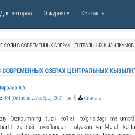
Для авторов
О журнале
Контакты
Е СОЛИ В СОВРЕМЕННЫХ ОЗЕРАХ ЦЕНТРАЛЬНЫХ КЫЗЫЛКУМОВ
В СОВРЕМЕННЫХ ОЗЕРАХ ЦЕНТРАЛЬНЫХ КЫЗЫЛ
ирзаев А.У.
||
:
№4 (Октябрь-Декабрь), 2021 год.
Скачать
 Qizilqumning tuzli koʹllari toʹgʹrisidagi maʹlumotla
sharhli xaritasi tavsiflangan. Lalyakan va Mulali ko'lla