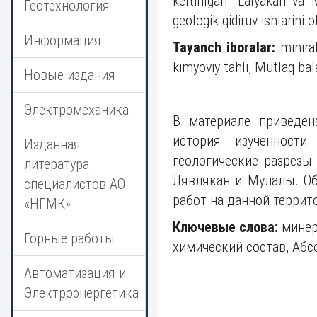
keltirilgan. Lalyakan va 
Геотехнология
geologik qidiruv ishlarini o
Информация
Tayanch iboralar:
miniral
kimyoviy tahli, Mutlaq bal
Новые издания
Электромеханика
В материале приведен
история изученности
Изданная
геологические разрезы
литература
Лявлякан и Мулалы. О
специалистов АО
работ на данной террит
«НГМК»
Ключевые слова:
минера
Горные работы
химический состав, Абс
Автоматизация и
Электроэнергетика