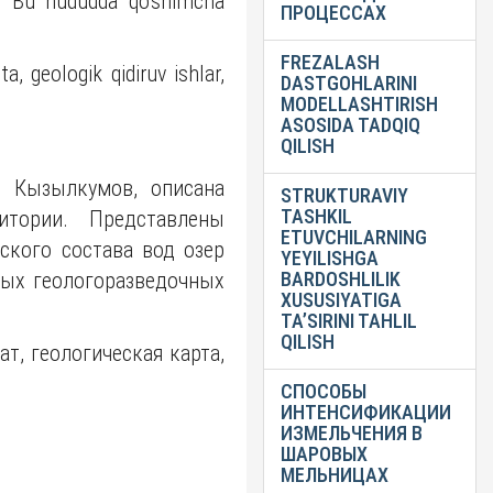
ndi. Bu hududda qo'shimcha
ПРОЦЕССАХ
FREZALASH
a, geologik qidiruv ishlar,
DASTGOHLARINI
MODELLASHTIRISH
ASOSIDA TADQIQ
QILISH
х Кызылкумов, описана
STRUKTURAVIY
TASHKIL
итории. Представлены
ETUVCHILARNING
ского состава вод озер
YEYILISHGA
ых геологоразведочных
BARDOSHLILIK
XUSUSIYATIGA
TA’SIRINI TAHLIL
QILISH
т, геологическая карта,
СПОСОБЫ
ИНТЕНСИФИКАЦИИ
ИЗМЕЛЬЧЕНИЯ В
ШАРОВЫХ
МЕЛЬНИЦАХ