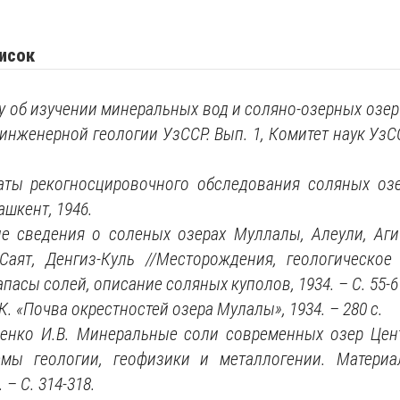
исок
су об изучении минеральных вод и соляно-озерных озер
инженерной геологии УзССР. Вып. 1, Комитет наук УзССР
таты рекогносцировочного обследования соляных озе
ашкент, 1946.
ие сведения о соленых озерах Муллалы, Алеули, Аги
Саят, Денгиз-Куль //Месторождения, геологическое 
асы солей, описание соляных куполов, 1934. – С. 55-6
К.
«
Почва окрестностей озера Мулалы
», 1934. – 280
с.
щенко И.В. Минеральные соли современных озер Цен
мы геологии, геофизики и металлогении. Материа
 – С. 314-318.