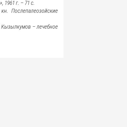
», 1961
г. – 71 с.
 кн. Послепалеозойские
р Кызылкумов – лечебное