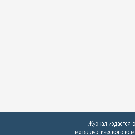
Журнал издается 
металлургического комб