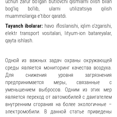
uchun zarur bo'lgan butlovchi qismlarni olish bilan
bog'liq bo'lib, ularni utilizatsiya qilish
muammolariga e'tibor qaratdi.
Tayanch ibolarar:
havo ifloslanishi, iqlim o'zgarishi,
elektr transport vositalari, lityum-ion batareyalar,
qayta ishlash.
Одной из важных задач охраны окружающей
среды является мониторинг качества воздуха.
Для снижения уровня загрязнения
предпринимается меры, связанные с
уменьшением выбросов. Одним из этих мер
является переход от автомобилей с двигателем
внутренним сгорания на более экологичные –
электромобили. В данной статье приведены