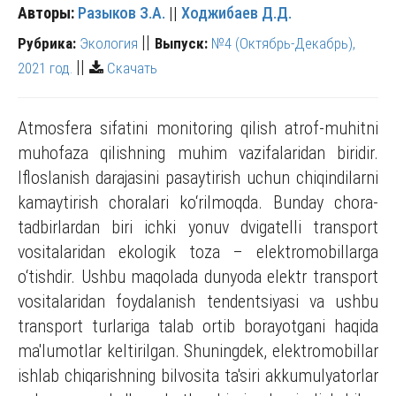
Авторы:
Разыков З.А.
||
Ходжибаев Д.Д.
||
Рубрика:
Экология
Выпуск:
№4 (Октябрь-Декабрь),
||
2021 год.
Скачать
Atmosfera sifatini monitoring qilish atrof-muhitni
muhofaza qilishning muhim vazifalaridan biridir.
Ifloslanish darajasini pasaytirish uchun chiqindilarni
kamaytirish choralari ko‘rilmoqda. Bunday chora-
tadbirlardan biri ichki yonuv dvigatelli transport
vositalaridan ekologik toza – elektromobillarga
o‘tishdir. Ushbu maqolada dunyoda elektr transport
vositalaridan foydalanish tendentsiyasi va ushbu
transport turlariga talab ortib borayotgani haqida
ma'lumotlar keltirilgan. Shuningdek, elektromobillar
ishlab chiqarishning bilvosita ta'siri akkumulyatorlar