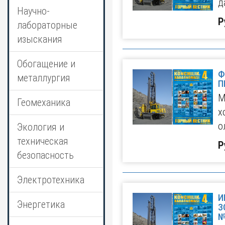
д
Научно-
Р
лабораторные
изыскания
Обогащение и
Ф
металлургия
П
М
Геомеханика
х
о
Экология и
техническая
Р
безопасность
Электротехника
И
Энергетика
З
№