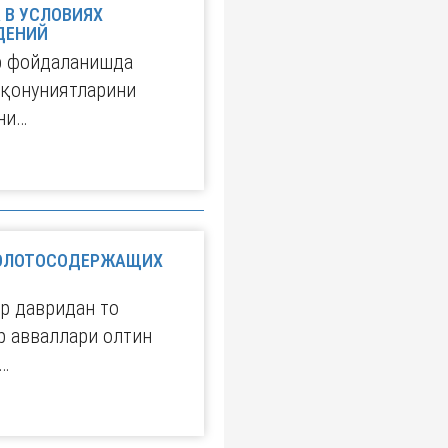
 В УСЛОВИЯХ
ДЕНИЙ
ар фойдаланишда
 қонуниятларини
ни…
 ЗОЛОТОСОДЕРЖАЩИХ
р давридан то
р авваллари олтин
а…