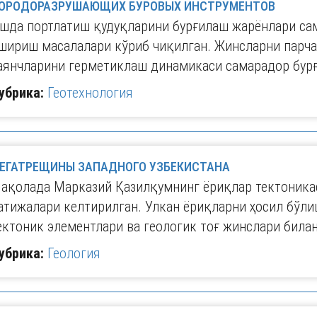
ОРОДОРАЗРУШАЮЩИХ БУРОВЫХ ИНСТРУМЕНТОВ
шда портлатиш қудуқларини бурғилаш жарёнлари са
шириш масалалари кўриб чиқилган. Жинсларни парча
аянчларини герметиклаш динамикаси самарадор бур
убрика:
Геотехнология
ЕГАТРЕЩИНЫ ЗАПАДНОГО УЗБЕКИСТАНА
ақолада Марказий Қазилқумнинг ёриқлар тектоника
атижалари келтирилган. Улкан ёриқларни ҳосил бўли
ектоник элементлари ва геологик тоғ жинслари била
убрика:
Геология