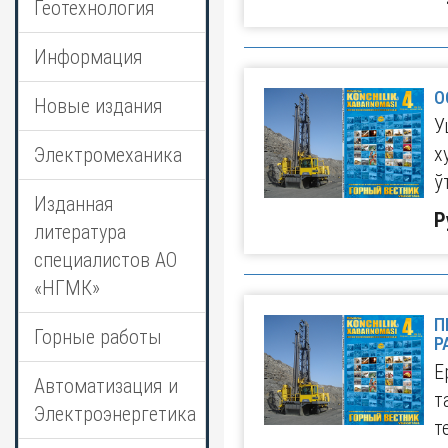
Геотехнология
Информация
О
Новые издания
У
х
Электромеханика
ў
Изданная
Р
литература
специалистов АО
«НГМК»
П
Горные работы
Р
Е
Автоматизация и
т
Электроэнергетика
т