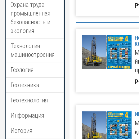
Охрана труда,
Р
промышленная
безопасность и
экология
Н
К
Технология
М
машиностроения
й
Геология
п
Р
Геотехника
Геотехнология
И
Информация
М
История
қ