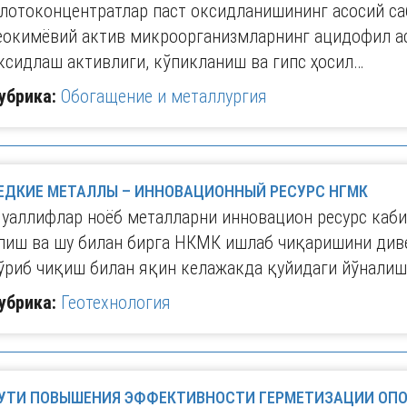
лотоконцентратлар паст оксидланишининг асосий са
еокимёвий актив микроорганизмларнинг ацидофил а
ксидлаш активлиги, кўпикланиш ва гипс ҳосил…
убрика:
Обогащение и металлургия
ЕДКИЕ МЕТАЛЛЫ – ИННОВАЦИОННЫЙ РЕСУРС НГМК
уаллифлар ноёб металларни инновацион ресурс каби
лиш ва шу билан бирга НКМК ишлаб чиқаришини ди
ўриб чиқиш билан яқин келажакда қуйидаги йўнали
убрика:
Геотехнология
УТИ ПОВЫШЕНИЯ ЭФФЕКТИВНОСТИ ГЕРМЕТИЗАЦИИ ОП