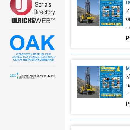
П
И
о
т
Р
М
М
н
т
Р