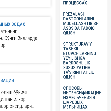
ПРОЦЕССАХ
FREZALASH
DASTGOHLARINI
MODELLASHTIRISH
ЕМНЫХ ВОДАХ
ASOSIDA TADQIQ
иатининг
QILISH
н. Сўнги йилларда
STRUKTURAVIY
ғир…
TASHKIL
ETUVCHILARNING
YEYILISHGA
BARDOSHLILIK
XUSUSIYATIGA
TA’SIRINI TAHLIL
QILISH
ИВАЦИИ
СПОСОБЫ
ш олиш бўйича
ИНТЕНСИФИКАЦИИ
ИЗМЕЛЬЧЕНИЯ В
қилган илғор
ШАРОВЫХ
радор оксидлари…
МЕЛЬНИЦАХ