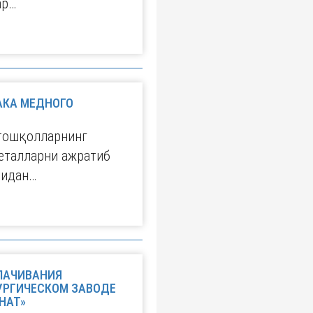
ар…
КА МЕДНОГО
тошқолларнинг
металларни ажратиб
ридан…
ЛАЧИВАНИЯ
УРГИЧЕСКОМ ЗАВОДЕ
НАТ»