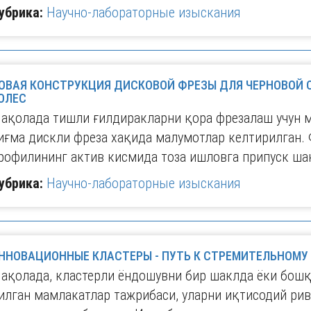
убрика:
Научно-лабораторные изыскания
ОВАЯ КОНСТРУКЦИЯ ДИСКОВОЙ ФРЕЗЫ ДЛЯ ЧЕРНОВОЙ 
ОЛЕС
ақолада тишли ғилдиракларни қора фрезалаш учун 
иғма дискли фреза хақида малумотлар келтирилган.
рофилининг актив кисмида тоза ишловга припуск ша
убрика:
Научно-лабораторные изыскания
ННОВАЦИОННЫЕ КЛАСТЕРЫ - ПУТЬ К СТРЕМИТЕЛЬНОМУ
ақолада, кластерли ёндошувни бир шаклда ёки бошқ
илган мамлакатлар тажрибаси, уларни иқтисодий ри