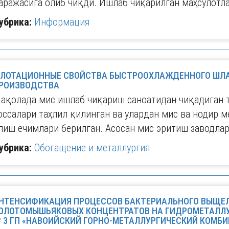
аражасига олиб чиқди. Ишлаб чиқарилган маҳсулотл
убрика:
Информация
ЛОТАЦИОННЫЕ СВОЙСТВА БЫСТРООХЛАЖДЕННОГО ШЛА
РОИЗВОДСТВА
ақолада мис ишлаб чиқариш саноатидан чиқадиган 
оссалари таҳлил қилинган ва улардан мис ва нодир 
лиш ечимлари берилган. Асосан мис эритиш заводла
убрика:
Обогащение и металлургия
НТЕНСИФИКАЦИЯ ПРОЦЕССОВ БАКТЕРИАЛЬНОГО ВЫЩЕ
ОЛОТОМЫШЬЯКОВЫХ КОНЦЕНТРАТОВ НА ГИДРОМЕТАЛЛ
 3 ГП «НАВОИЙСКИЙ ГОРНО-МЕТАЛЛУРГИЧЕСКИЙ КОМБИ