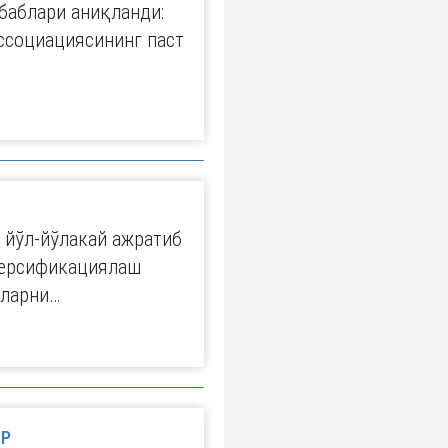
баблари аниқланди:
ссоциациясининг паст
 йўл-йўлакай ажратиб
версификациялаш
шларни…
ОР