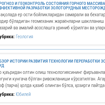
РОГНОЗ И ГЕОКОНТРОЛЬ СОСТОЯНИЯ ГОРНОГО МАССИВА
ФФЕКТИВНОЙ РАЗРАБОТКИ ЗОЛОТОРУДНЫХ МЕСТОРОЖ
ақолада ер ости бойликларидан самарали ва бехат
одир бўладиган геомеханик жараёнларни шаклланиш
азарий ва амалий асослашга уриниб кўрилган ва улар
убрика:
Геология
БЗОР ИСТОРИИ РАЗВИТИЯ ТЕХНОЛОГИИ ПЕРЕРАБОТКИ
УД
р қаъридан олтин олиш технологиясининг фиръавнла
угунги кунгача бўлган ривожланиши кўрсатилган. Ага
оф (парча) ҳолда қазиб олинган бўлса, ҳозирги пайтд
убрика:
Юбилей