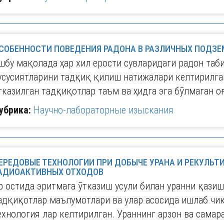
СОБЕННОСТИ ПОВЕДЕНИЯ РАДОНА В РАЗЛИЧНЫХ ПОДЗ
шбу мақолада ҳар хил ерости сувларидаги радон таб
усусиятларини тадқиқ қилиш натижалари келтирилга
тказилган тадқиқотлар таъм ва ҳидга эга бўлмаган о
убрика:
Научно-лабораторные изыскания
ЕРЕДОВЫЕ ТЕХНОЛОГИИ ПРИ ДОБЫЧЕ УРАНА И РЕКУЛЬТ
АДИОАКТИВНЫХ ОТХОДОВ
р остида эритмага ўтказиш усули билан уранни қази
адқиқотлар маълумотлари ва улар асосида ишлаб чи
ехнология лар келтирилган. Ураннинг арзон ва сама