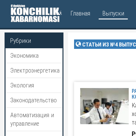
Главная
Выпуски
Рубрики
СТАТЬИ ИЗ №4 ВЫПУС
Экономика
Электроэнергетика
Экология
Р
К
Законодательство
К
х
Автоматизация и
т
управление
Р