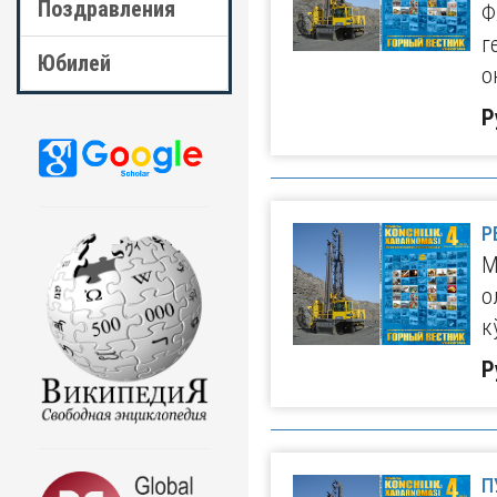
Поздравления
Ф
г
Юбилей
о
Р
Р
М
о
к
Р
П