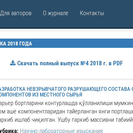
Для авторов
О журнале
Контакты
КА 2018 ГОДА
Скачать полный выпуск №4 2018 г. в PDF
АЗРАБОТКА НЕВЗРЫВЧАТОГО РАЗРУШАЮЩЕГО СОСТАВА
ОМПОНЕНТОВ ИЗ МЕСТНОГО СЫРЬЯ
арьер бортларини контурлашда қўлланилиши мумкин 
ом ашё компонентларидан тайёрланган янги портлаш
аркиб ишлаб чиқилган. Ушбу таркиб массивни табиий
убрика:
Научно-лабораторные изыскания