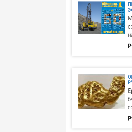
П
Э
М
с
н
Р
О
Р
Е
б
с
Р