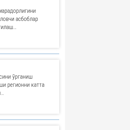
марадорлигини
ловчи асбоблар
ғилаш…
сини ўрганиш
ши регионни катта
н…