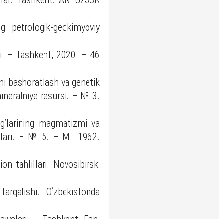
nlar. Tashkent: AN UzSSR
g petrologik-geokimyoviy
ati. – Tashkent, 2020. – 46
ni bashoratlash va genetik
ineralniye resursi. – № 3.
ogʹlarining magmatizmi va
atlari. – № 5. – M.: 1962.
on tahlillari. Novosibirsk:
tarqalishi. Oʹzbekistonda