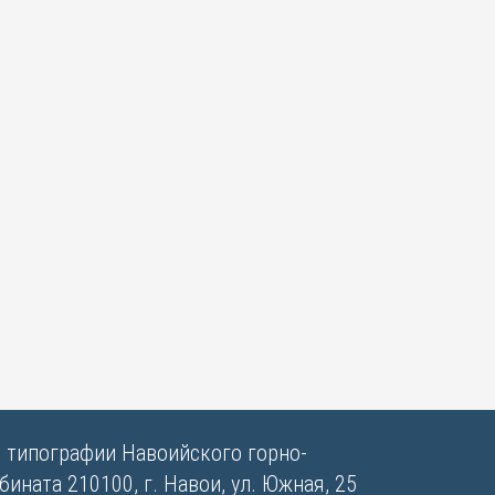
в типографии Навоийского горно-
ината 210100, г. Навои, ул. Южная, 25