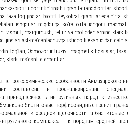
ing ohak-ishqorli seriyaga mansubligi aniqlandi: Intruziv
a-biotitli porfir koʹrinishli granit-granodioritlar ishqorl
 faza togʹ jinslari biotitli leykokrat granitlar esa oʹrta ish
ykalari ishqorlar miqdoriga koʹra oʹrta ishqorli magmat
elen, vismut, margumush, tellur va molibdenlarning klark ko
ʹ jinslari asl-maʹdanlashuvga istiqbolli ekanligidan dalola
din togʹlari, Oqmozor intruzivi, magmatik hosilalar, fazalar
or, klark, maʹdanli elementlar.
ы петрогеохимические особенности Акмазарского ин
аний составлены и проанализированы специал
на принадлежность интрузивных пород к известко
обманково-биотитовые порфировидные гранит-грано
 нормальной и средней щелочности, а биотитовые 
интрузивного комплекса – к породам средней щело