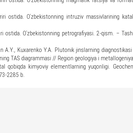
iri ostida. Oʹzbekistonning magmatik fatsiya va format
ri ostida. Oʹzbekistonning intruziv massivlarining kat
ri ostida. Oʹzbekistonning petrografiyasi. 2-qism. – Ta
n A.Y., Kuxarenko Y.A. Plutonik jinslarning diagnostikasi
ining TAS diagrammasi // Region geologiya i metallogeniy
tal qobiqda kimyoviy elementlarning yuqoriligi. Geoc
73-2285 b.