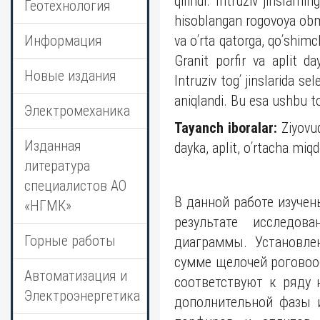
qilindi. Intruziv jinslarn
Геотехнология
hisoblangan rogovoya obmank
Информация
va oʹrta qatorga, qoʹshimcha
Granit porfir va aplit da
Новые издания
Intruziv togʹ jinslarida s
aniqlandi. Bu esa ushbu tog
Электромеханика
Tayanch iboralar:
Ziyovud
Изданная
dayka, aplit, oʹrtacha miqd
литература
специалистов АО
В данной работе изучен
«НГМК»
результате исследов
Горные работы
диаграммы. Установле
сумме щелочей рогово
Автоматизация и
соответствуют к ряду
Электроэнергетика
дополнительной фазы 