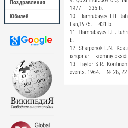
9. Qoʹshmurodov O.Q. tahr
Поздравления
1977. – 336 b.
10. Hamrabayev I.H. tahri
Юбилей
Fan,1975. – 431 b.
11. Hamrabayev I.H. tahri
b.
12. Sharpenok L.N., Kosti
ishqorlar – kremniy oksid
13. Taylor S.R. Kontinen
events. 1964. – № 28, 22