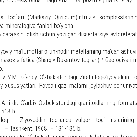
biy Oʹzbekistonda magmatizm va postmagmatik jarayo
.
togʹlari (Markaziy Qizilqum)intruziv komplekslarinin
 va mineralogiya fanlari boʹyicha
y darajasini olish uchun yozilgan dissertatsiya avtorefer
oviy maʹlumotlar oltin-nodir metallarning maʹdanlashuvi
 asos sifatida (Sharqiy Bukantov togʹlari) / Geologiya i m
b.
ov V.M. Gʹarbiy Oʹzbekistondagi Zirabuloq-Ziyovuddin t
y xususiyatlari. Foydali qazilmalarni joylashuv qonuniy
.A. i dr. Gʹarbiy Oʹzbekistondagi granitoidlarning formatsi
– 518 b.
oq – Ziyovuddin togʹlarida vulqon togʹ jinslarining 
i. – Tashkent, 1968. – 131-135 b.