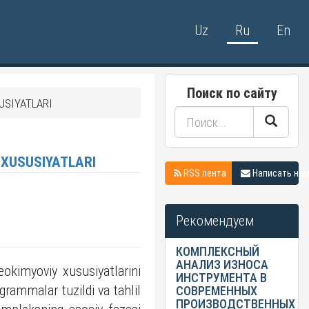
Uz
Ru
En
Поиск по сайту
USIYATLARI
NG PETROGEOKIMYOVIY XUSUSIYATLARI
RSS лента
Написать на
Рекомендуем
КОМПЛЕКСНЫЙ
АНАЛИЗ ИЗНОСА
eokimyoviy xususiyatlarini
ИНСТРУМЕНТА В
grammalar tuzildi va tahlil
СОВРЕМЕННЫХ
ПРОИЗВОДСТВЕННЫХ