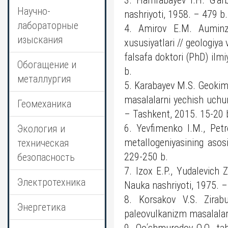
3. Hamrabayev I.H. Gʹar
Научно-
nashriyoti, 1958. – 479 b
лабораторные
4. Amirov E.M. Auminza 
изыскания
xususiyatlari // geologiya
falsafa doktori (PhD) ilmi
Обогащение и
b.
металлургия
5. Karabayev M.S. Geokimy
masalalarni yechish uchun
Геомеханика
– Tashkent, 2015. 15-20 
6. Yevfimenko I.M., Petr
Экология и
metallogeniyasining asosi
техническая
229-250 b.
безопасность
7. Izox E.P., Yudalevich Z
Электротехника
Nauka nashriyoti, 1975. 
8. Korsakov V.S. Zirabul
Энергетика
paleovulkanizm masalalar