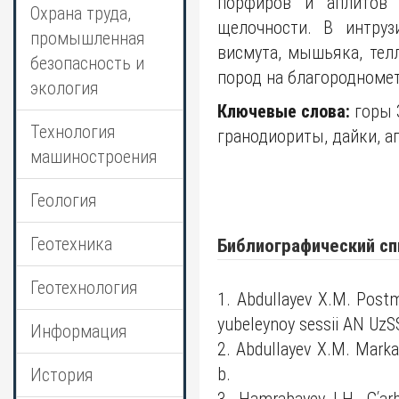
порфиров и аплитов 
Охрана труда,
щелочности. В интруз
промышленная
висмута, мышьяка, тел
безопасность и
пород на благородномет
экология
Ключевые слова:
горы З
Технология
гранодиориты, дайки, а
машиностроения
Геология
Геотехника
Библиографический сп
Геотехнология
1. Abdullayev X.M. Postma
yubeleynoy sessii AN UzS
Информация
2. Abdullayev X.M. Mark
b.
История