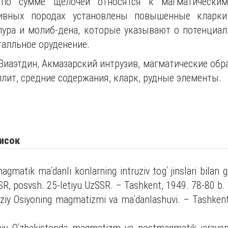
по сумме щелочей относятся к магматически
ивных породах установлены повышенные кларки
лура и молиб-дена, которые указывают о потенциал
алльное оруденение.
иаэтдин, Акмазарский интрузив, магматические обра
плит, средние содержания, кларк, рудные элементы.
исок
gmatik maʹdanli konlarning intruziv togʹ jinslari bilan ge
SR, posvsh. 25-letiyu UzSSR. – Tashkent, 1949. 78-80 b.
aziy Osiyoning magmatizmi va maʹdanlashuvi. – Tashken