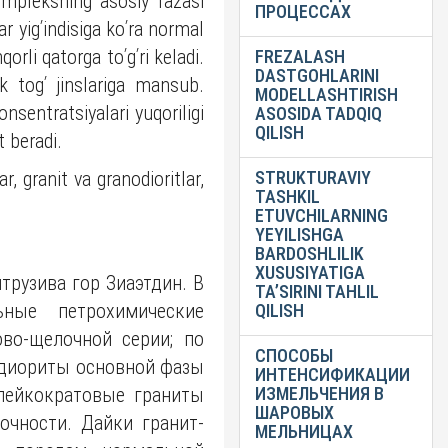
 kompleksning asosiy fazasi
ПРОЦЕССАХ
ar yigʹindisiga koʹra normal
qorli qatorga toʹgʹri keladi.
FREZALASH
DASTGOHLARINI
ik togʹ jinslariga mansub.
MODELLASHTIRISH
nsentratsiyalari yuqoriligi
ASOSIDA TADQIQ
QILISH
t beradi.
, granit va granodioritlar,
STRUKTURAVIY
TASHKIL
ETUVCHILARNING
YEYILISHGA
BARDOSHLILIK
XUSUSIYATIGA
трузива гор Зиаэтдин. В
TA’SIRINI TAHLIL
ьные петрохимические
QILISH
во-щелочной серии; по
СПОСОБЫ
диориты основной фазы
ИНТЕНСИФИКАЦИИ
лейкократовые граниты
ИЗМЕЛЬЧЕНИЯ В
ШАРОВЫХ
чности. Дайки гранит-
МЕЛЬНИЦАХ