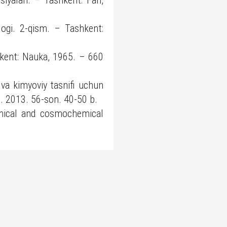
siyalari. – Tashkent: Fan,
alogi. 2-qism. – Tashkent:
shkent: Nauka, 1965. – 660
 va kimyoviy tasnifi uchun
a. 2013. 56-son. 40-50 b.
hemical and cosmochemical