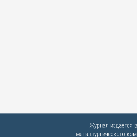
Журнал издается 
металлургического комб