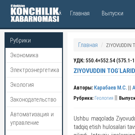
Главная
Выпуски
Рубрики
Главная
ZIYOVUDDIN 
Экономика
УДК:
550.4+552.54 (575.1-1
Электроэнергетика
Экология
Авторы:
Карабаев М.С.
||
А
||
Рубрика:
Геология
Выпуск
Законодательство
Автоматизация и
Ushbu maqolada Ziyovuddin
управление
tadqiq etish hulosalari ta