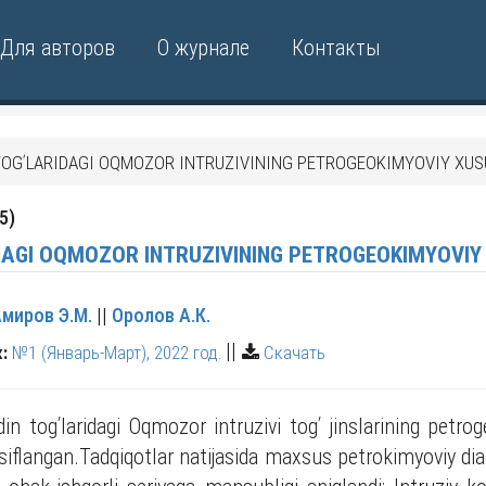
Для авторов
О журнале
Контакты
TOGʹLARIDAGI OQMOZOR INTRUZIVINING PETROGEOKIMYOVIY XUS
5)
ZIYOVUDDIN TOGʹLARIDAGI OQMOZOR INTRUZIVINI
миров Э.М.
||
Оролов А.К.
||
:
№1 (Январь-Март), 2022 год.
Скачать
 togʹlaridagi Oqmozor intruzivi togʹ jinslarining petrog
vsiflangan.Tadqiqotlar natijasida maxsus petrokimyoviy dia