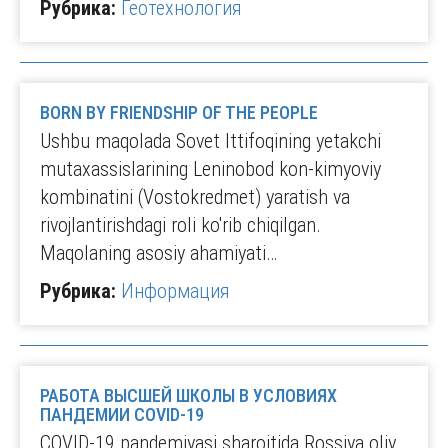
Рубрика:
Геотехнология
BORN BY FRIENDSHIP OF THE PEOPLE
Ushbu maqolada Sovet Ittifoqining yetakchi
mutaxassislarining Leninobod kon-kimyoviy
kombinatini (Vostokredmet) yaratish va
rivojlantirishdagi roli ko'rib chiqilgan.
Maqolaning asosiy ahamiyati…
Рубрика:
Информация
РАБОТА ВЫСШЕЙ ШКОЛЫ В УСЛОВИЯХ
ПАНДЕМИИ COVID-19
COVID-19 pandemiyasi sharoitida Rossiya oliy