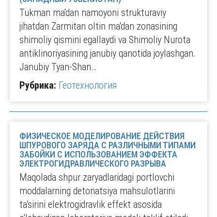
Tukman ma'dan namoyoni strukturaviy
jihatdan Zarmitan oltin ma'dan zonasining
shimoliy qismini egallaydi va Shimoliy Nurota
antiklinoriyasining janubiy qanotida joylashgan.
Janubiy Tyan-Shan…
Рубрика:
Геотехнология
ФИЗИЧЕСКОЕ МОДЕЛИРОВАНИЕ ДЕЙСТВИЯ
ШПУРОВОГО ЗАРЯДА С РАЗЛИЧНЫМИ ТИПАМИ
ЗАБОЙКИ С ИСПОЛЬЗОВАНИЕМ ЭФФЕКТА
ЭЛЕКТРОГИДРАВЛИЧЕСКОГО РАЗРЫВА
Maqolada shpur zaryadlaridagi portlovchi
moddalarning detonatsiya mahsulotlarini
ta'sirini elektrogidravlik effekt asosida