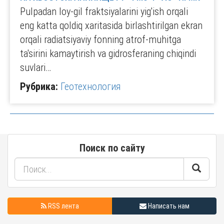
Pulpadan loy-gil fraktsiyalarini yig'ish orqali
eng katta qoldiq xaritasida birlashtirilgan ekran
orqali radiatsiyaviy fonning atrof-muhitga
ta'sirini kamaytirish va gidrosferaning chiqindi
suvlari…
Рубрика:
Геотехнология
Поиск по сайту
RSS лента
Написать нам