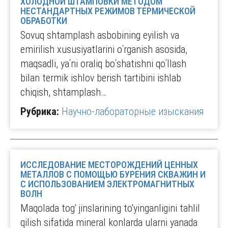
ХОЛОДНОЙ ШТАМПОВКИ МЕТОДОМ
НЕСТАНДАРТНЫХ РЕЖИМОВ ТЕРМИЧЕСКОЙ
ОБРАБОТКИ
Sovuq shtamplash asbobining eyilish va
emirilish xususiyatlarini oʹrganish asosida,
maqsadli, yaʹni oraliq boʹshatishni qoʹllash
bilan termik ishlov berish tartibini ishlab
chiqish, shtamplash…
Рубрика:
Научно-лабораторные изыскания
ИССЛЕДОВАНИЕ МЕСТОРОЖДЕНИЙ ЦЕННЫХ
МЕТАЛЛОВ С ПОМОЩЬЮ БУРЕНИЯ СКВАЖИН И
С ИСПОЛЬЗОВАНИЕМ ЭЛЕКТРОМАГНИТНЫХ
ВОЛН
Maqolada tog' jinslarining to'yinganligini tahlil
qilish sifatida mineral konlarda ularni yanada