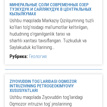
МИНЕРАЛЬНЫЕ СОЛИ СОВРЕМЕННЫХ ОЗЕР
ТУЗКУДУК И САЙЛЯКУДУК В ЦЕНТРАЛЬНЫХ
КЫЗЫЛКУМАХ
Ushbu maqolada Markaziy Qizilqumning tuzli
koʼllari toʼgʼrisidagi maʼlumotlar keltirilgan,
hududning oʼrganilganlik tarixi va
sharhli xaritasi tavsiflangan. Tuzkuduk va
Saylakuduk koʼllarining…
Рубрика:
Геология
ZIYOVUDDIN TOGʹLARIDAGI OQMOZOR
INTRUZIVINING PETROGEOKIMYOVIY
XUSUSIYATLARI
Ushbu maqolada Ziyovuddin togʹlaridagi
Oqmozor intruzivi togʹ jinslarining