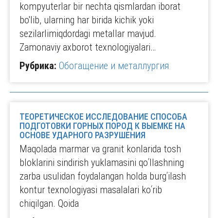
kompyuterlar bir nechta qismlardan iborat
bo'lib, ularning har birida kichik yoki
sezilarlimiqdordagi metallar mavjud.
Zamonaviy axborot texnologiyalari…
Рубрика:
Обогащение и металлургия
ТЕОРЕТИЧЕСКОЕ ИССЛЕДОВАНИЕ СПОСОБА
ПОДГОТОВКИ ГОРНЫХ ПОРОД К ВЫЕМКЕ НА
ОСНОВЕ УДАРНОГО РАЗРУШЕНИЯ
Maqolada marmar va granit konlarida tosh
bloklarini sindirish yuklamasini qoʹllashning
zarba usulidan foydalangan holda burgʹilash
kontur texnologiyasi masalalari koʹrib
chiqilgan. Qoida