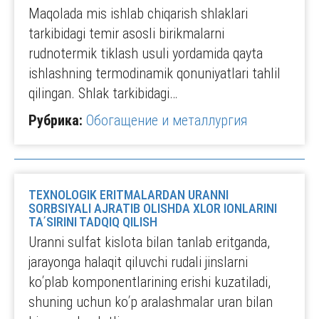
Maqolada mis ishlab chiqarish shlaklari
tarkibidagi temir asosli birikmalarni
rudnotermik tiklash usuli yordamida qayta
ishlashning termodinamik qonuniyatlari tahlil
qilingan. Shlak tarkibidagi…
Рубрика:
Обогащение и металлургия
TEXNOLOGIK ERITMALARDAN URANNI
SORBSIYALI AJRATIB OLISHDA XLOR IONLARINI
TAʹSIRINI TADQIQ QILISH
Uranni sulfat kislota bilan tanlab eritganda,
jarayonga halaqit qiluvchi rudali jinslarni
koʹplab komponentlarining erishi kuzatiladi,
shuning uchun koʹp aralashmalar uran bilan