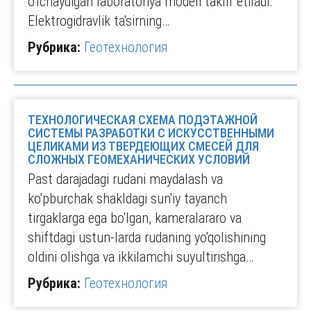
o'lchaydigan laboratoriya modeli taklif etiladi.
Elektrogidravlik ta'sirning…
Рубрика:
Геотехнология
ТЕХНОЛОГИЧЕСКАЯ СХЕМА ПОДЭТАЖНОЙ
СИСТЕМЫ РАЗРАБОТКИ С ИСКУССТВЕННЫМИ
ЦЕЛИКАМИ ИЗ ТВЕРДЕЮЩИХ СМЕСЕЙ ДЛЯ
СЛОЖНЫХ ГЕОМЕХАНИЧЕСКИХ УСЛОВИЙ
Past darajadagi rudani maydalash va
ko'pburchak shakldagi sun'iy tayanch
tirgaklarga ega bo'lgan, kameralararo va
shiftdagi ustun-larda rudaning yo'qolishining
oldini olishga va ikkilamchi suyultirishga…
Рубрика:
Геотехнология