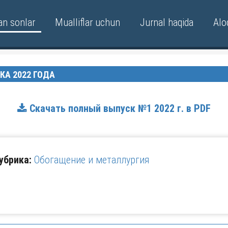
an sonlar
Mualliflar uchun
Jurnal haqida
Alo
КА 2022 ГОДА
Скачать полный выпуск №1 2022 г. в PDF
убрика:
Обогащение и металлургия