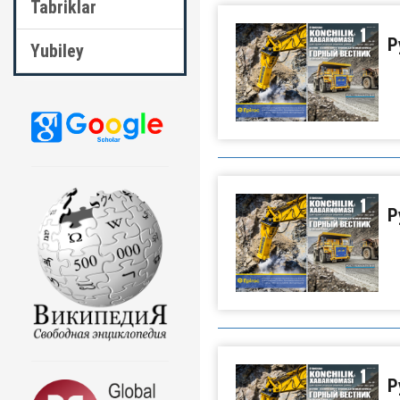
Tabriklar
Р
Yubiley
Р
Р