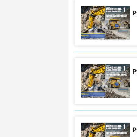
Р
Р
Р