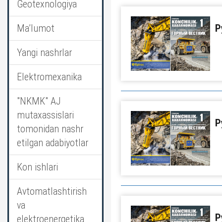
Geotexnologiya
Ma’lumot
Р
Yangi nashrlar
Elektromexanika
"NKMK" AJ
mutaxassislari
Р
tomonidan nashr
etilgan adabiyotlar
Kon ishlari
Avtomatlashtirish
va
Р
elektroenergetika