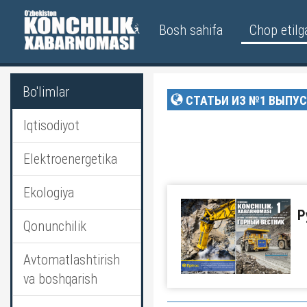
Bosh sahifa
Chop etilg
Bo'limlar
СТАТЬИ ИЗ №1 ВЫПУС
Iqtisodiyot
Elektroenergetika
Ekologiya
Р
Qonunchilik
Avtomatlashtirish
va boshqarish