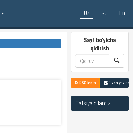
qa
Uz
Ru
En
Sayt bo'yicha
qidirish
RSS lenta
Bizga yozing
Tafsiya qilamiz