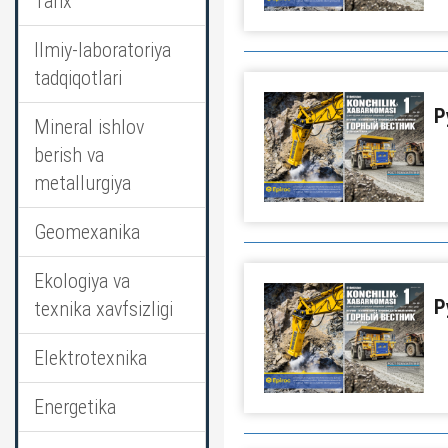
Tarix
Ilmiy-laboratoriya
tadqiqotlari
Р
Mineral ishlov
berish va
metallurgiya
Geomexanika
Ekologiya va
Р
texnika xavfsizligi
Elektrotexnika
Energetika