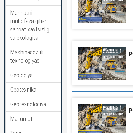
Mehnatni
muhofaza qilish,
sanoat xavfsizligi
va ekologiya
Mashinasozlik
Р
texnologiyasi
Geologiya
Geotexnika
Geotexnologiya
Р
Ma’lumot