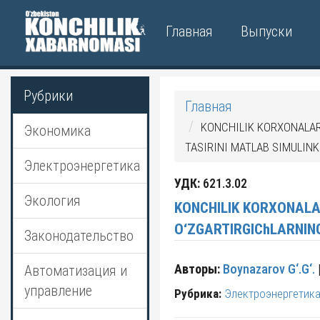
Главная
Выпуски
Рубрики
Главная
KONCHILIK KORXONALAR
Экономика
TASIRINI MATLAB SIMULINK
Электроэнергетика
УДК:
621.3.02
Экология
KONCHILIK KORXONALARIDAGI ELEKTR
Законодательство
Авторы:
Boynazarov G‘.G‘.
Автоматизация и
управление
Рубрика:
Электроэнергетик