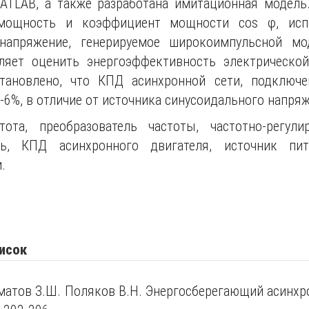
ATLAB, а также разработана имитационная модель
мощность и коэффициент мощности cos φ, испо
напряжение, генерируемое широкоимпульсной мо
оляет оценить энергоэффективность электрической
тановлено, что КПД асинхронной сети, подключе
2-6%, в отличие от источника синусоидального напря
ота, преобразователь частоты, частотно-регули
ь, КПД асинхронного двигателя, источник пит
.
исок
шматов З.Ш. Поляков В.Н. Энергосберегающий асинхр