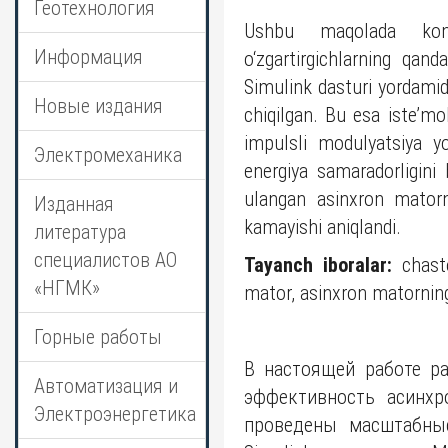
Геотехнология
Ushbu maqolada konch
Информация
o‘zgartirgichlarning qan
Simulink dasturi yordamida
Новые издания
chiqilgan. Bu esa iste’mo
impulsli modulyatsiya yo
Электромеханика
energiya samaradorligini 
ulangan asinxron matorn
Изданная
kamayishi aniqlandi.
литература
специалистов АО
Tayanch iboralar:
chasto
«НГМК»
mator, asinxron matorning 
Горные работы
В настоящей работе р
Автоматизация и
эффективность асинхр
Электроэнергетика
проведены масштабны