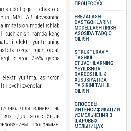
ПРОЦЕССАХ
aradorligiga chastota
FREZALASH
 uchun MATLAB ilovasining
DASTGOHLARINI
mda imitatsion model ishlab
MODELLASHTIRISH
idal kuchlanish hamda keng
ASOSIDA TADQIQ
QILISH
atorli elektr yuritmaning
stota o‘zgartirgich orqali
STRUKTURAVIY
TASHKIL
arqli o‘laroq 2-6% gacha
ETUVCHILARNING
YEYILISHGA
BARDOSHLILIK
n elektr yuritma, asinxron
XUSUSIYATIGA
ltirlovchi zvenolar.
TA’SIRINI TAHLIL
QILISH
СПОСОБЫ
одификаторы влияют на
ИНТЕНСИФИКАЦИИ
ИЗМЕЛЬЧЕНИЯ В
ятиях. Для этого были
ШАРОВЫХ
льзованием программы
МЕЛЬНИЦАХ