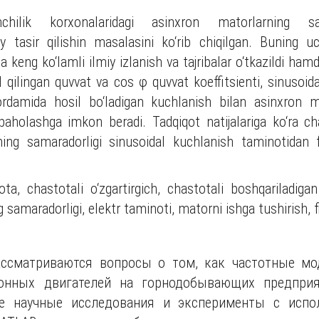
ilik korxonalaridagi asinxron matorlarning sam
day tasir qilishin masalasini ko‘rib chiqilgan. Buning
 keng ko‘lamli ilmiy izlanish va tajribalar o‘tkazildi ha
l qilingan quvvat va cos φ quvvat koeffitsienti, sinuso
rdamida hosil bo‘ladigan kuchlanish bilan asinxron m
baholashga imkon beradi. Tadqiqot natijalariga ko‘ra cha
ing samaradorligi sinusoidal kuchlanish taminotidan f
ta, chastotali o‘zgartirgich, chastotali boshqariladiga
samaradorligi, elektr taminoti, matorni ishga tushirish, fi
ассматриваются вопросы о том, как частотные м
онных двигателей на горнодобывающих предпри
е научные исследования и эксперименты с испо