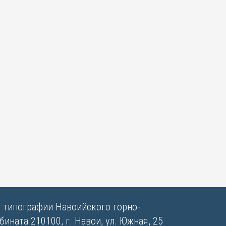
в типографии Навоийского горно-
ината 210100, г. Навои, ул. Южная, 25