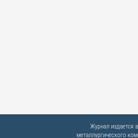
Журнал издается 
металлургического комб