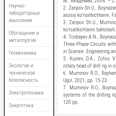
М.: Академия, 2004. – С
Научно-
2. Zaripov Sh.U., Boynaza
лабораторные
asosiy ko’rsatkichlarini. F
изыскания
3. Zaripov Sh.U., Mumino
ko’rsatkichlarini baholash
Обогащение и
4. Tovbayev A.N., Boynaza
металлургия
Three-Phase Circuits wit
in Science. Engineering a
Геомеханика
5. Kuziev, D.A., Zotov, 
Экология и
rotary head of drill rig i
техническая
6. Muminov R.O., Rayhanov
безопасность
Ugol, 2021, pp. 15-23.
7. Muminov R.O., Boynaz
Электротехника
systems of the drilling r
120 pp.
Энергетика