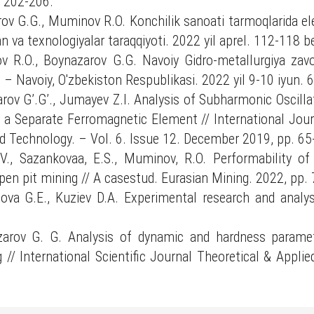
. 202-206.
rov G.G., Muminov R.O. Konchilik sanoati tarmoqlarida ele
an va texnologiyalar taraqqiyoti. 2022 yil aprel. 112-118 b
v R.O., Boynazarov G.G. Navoiy Gidro-metallurgiya zavo
. – Navoiy, O'zbekiston Respublikasi. 2022 yil 9-10 iyun. 
rov G’.G’., Jumayev Z.I. Analysis of Subharmonic Oscillat
h a Separate Ferromagnetic Element // International Jou
nd Technology. – Vol. 6. Issue 12. December 2019, pp. 6
V.V., Sazankovaa, E.S., Muminov, R.O. Performability of
n open pit mining // A casestud. Eurasian Mining. 2022, pp.
a G.E., Kuziev D.A. Experimental research and analysis
arov G. G. Analysis of dynamic and hardness paramet
ig // International Scientific Journal Theoretical & Appli