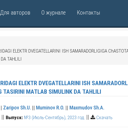
Для авторов
О журнале
Контакты
IDAGI ELEKTR DVEGATELLARINI ISH SAMARADORLIGIGA ChASTOTA
 DA TAHLILI
 DVEGATELLARINI ISH SAMARADORLIGIGA ChASTOTALI
O‘ZGARTIRGIChLARNING TASIRINI MATLAB SIMULINK DA TAHLILI
||
Zaripov Sh.U.
||
Muminov R.O.
||
Maxmudov Sh.A.
||
||
а
Выпуск:
№3 (Июль-Сентябрь), 2023 год.
Скачать