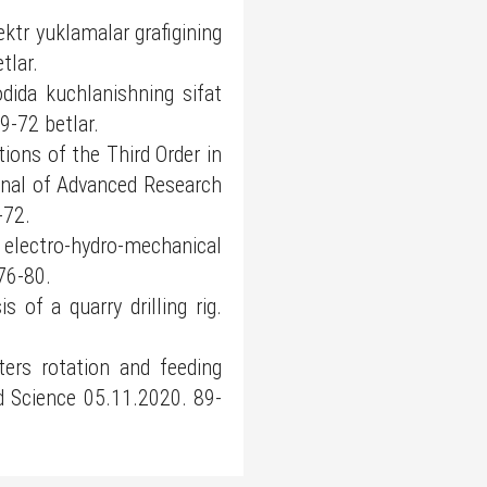
ktr yuklamalar grafigining
etlar.
dida kuchlanishning sifat
69-72 betlar.
ions of the Third Order in
rnal of Advanced Research
5-72.
 electro-hydro-mechanical
 76-80.
 of a quarry drilling rig.
ers rotation and feeding
ed Science 05.11.2020. 89-