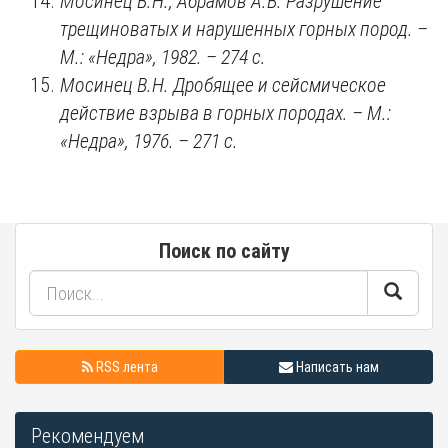
Мосинец В.Н., Абрамов А.В. Разрушение
трещиноватых и нарушенных горных пород. –
М.:
«
Недра
», 1982. – 274
с.
Мосинец В.Н. Дробящее и сейсмическое
действие взрыва в горных породах. – М.:
«
Недра
», 1976. – 271
с.
Поиск по сайту
RSS лента
Написать нам
Рекомендуем