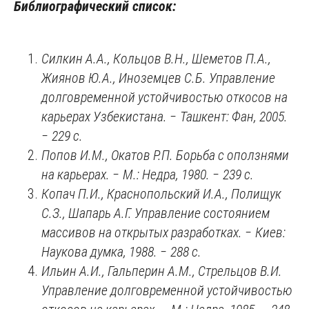
Библиографический список:
Силкин А.А., Кольцов В.Н., Шеметов П.А.,
Жиянов Ю.А., Иноземцев С.Б. Управление
долговременной устойчивостью откосов на
карьерах Узбекистана.
‒
Ташкент: Фан, 2005.
‒
229 с.
Попов И.М., Окатов Р.П. Борьба с оползнями
на карьерах.
‒
М.: Недра, 1980.
‒
239
c.
Копач П.И., Краснопольский И.А., Полищук
С.З., Шапарь А.Г. Управление состоянием
массивов на открытых разработках.
‒
Киев:
Наукова думка, 1988.
‒
288 с.
Ильин А.И., Гальперин А.М., Стрельцов В.И.
Управление долговременной устойчивостью