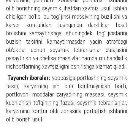
karyerning perimetri zonasida portlatish ishlarini
olib borishning seysmik jihatdan xavfsiz usuli ishlab
chiqilgan bo‘lib, bu tog‘ jinsi massivining buzilishi va
karyer konturidan tashqarida darzliklar hosil
bo‘lishini kamaytirishga, shuningdek, tog‘ jinslarini
buzish ta’sirini kamaytirmasdan yaqin atrofdagi
ob’ektlar uchun seysmik tebranishlar darajasini
pasaytirish va chekka massivlar hamda muhandislik
inshootlarining xavfsizligini oshirishga xizmat qiladi.
Tayanch iboralar:
yoppasiga portlashning seysmik
ta’siri, karyerning ish olib borilmaydigan borti,
portlovchi moddalar zaryadining massasi, seysmik
kuchlanish to‘lqinining fazasi, seysmik tebranishlar,
karyerning kontur oldi zonasida portlatish ishlarini
olib borish usuli.