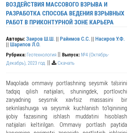
ВОЗДЕЙСТВИЯ МАССОВОГО ВЗРЫВА И
РАЗРАБОТКА СПОСОБА ВЕДЕНИЯ ВЗРЫВНЫХ
РАБОТ В ПРИКОНТУРНОЙ ЗОНЕ КАРЬЕРА
Авторы:
Заиров Ш.Ш.
||
Райимов С.С.
||
Насиров У.Ф.
||
Шарипов Л.О.
||
Рубрика:
Геотехнология
Выпуск:
№4 (Октябрь-
||
Декабрь), 2023 год.
Скачать
Maqolada ommaviy portlashning seysmik ta‘sirini
tadqiq qilish natijalari, shuningdek, portlovchi
zaryadning seysmik xavfsiz massasini bir
sekinlashuvga va seysmik kuchlanish to‘lqinining
ijobiy fazasining ishlash muddatini hisoblash
natijalari keltirilgan. Ommaviy portlash paytida