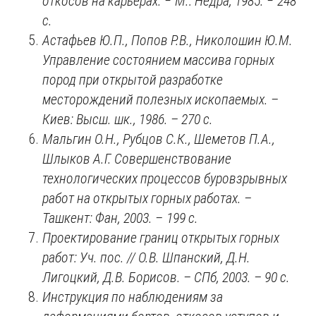
откосов на карьерах.
‒
М.: Недра, 1985.
‒
248
с.
Астафьев Ю.П., Попов Р.В., Николошин Ю.М.
Управление состоянием массива горных
пород при открытой разработке
месторождений полезных ископаемых. –
Киев: Высш. шк., 1986. – 270 с.
Мальгин О.Н., Рубцов С.К., Шеметов П.А.,
Шлыков А.Г. Совершенствование
технологических процессов буровзрывных
работ на открытых горных работах. –
Ташкент: Фан, 2003. –
199 с.
Проектирование границ открытых горных
работ: Уч. пос. // О.В. Шпанский, Д.Н.
Лигоцкий, Д.В. Борисов. – СПб, 2003. – 90 с.
Инструкция по наблюдениям за