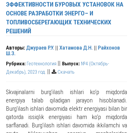
ЭФФЕКТИВНОСТИ БУРОВЫХ УСТАНОВОК НА
ОСНОВЕ РАЗРАБОТКИ ЭНЕРГО– И
ТОПЛИВОСБЕРЕГАЮЩИХ ТЕХНИЧЕСКИХ
РЕШЕНИЙ
Авторы:
Джураев Р.У.
||
Хатамова Д.Н.
||
Райхонов
Ш.З.
||
Рубрика:
Геотехнология
Выпуск:
№4 (Октябрь-
||
Декабрь), 2023 год.
Скачать
Skvajinalarni burg‘ilash ishlari ko‘p miqdorda
energiya talab qiladigan jarayon hisoblanadi.
Burg‘ilash ishlari davomida elektr energiyasi bilan bir
qatorda issiqlik energiyasi ham ko‘p miqdorda
sarflanadi. Burg‘ilash ishlari davomida ikkilamchi va