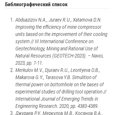
Библиографический список
Abduazizov N.A., Juraev R.U., Xatamova D.N.
Improving the efficiency of mine compressor
units based on the improvement of their cooling
system // III International Conference on
Geotechnology, Mining and Rational Use of
Natural Resources (GEOTECH-2023). – Navoi,
2023
,
pp. 1-11.
Merkulov M.V., Djuraev R.U., Leontyeva O.B.,
Makarova G.Y., Tarasova Y.B. Simulition of
thermal power on bottomhole on the bases of
experimental studies of drilling tool operation //
International Journal of Emerging Trends in
Engineering Research. 2020
,
pp. 4383-4389.
Джураев Р.У., Меркулов М.В., Косянов В.А.,