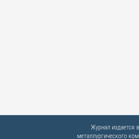
Журнал издается 
металлургического комб