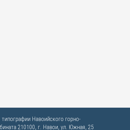
в типографии Навоийского горно-
ината 210100, г. Навои, ул. Южная, 25