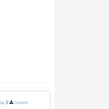
||
од.
Скачать