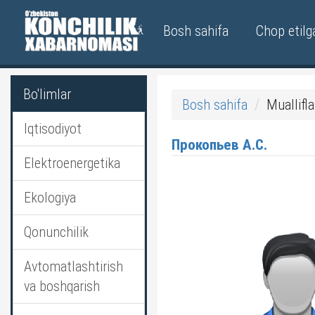
Bosh sahifa
Chop etilg
Bo'limlar
Bosh sahifa
Muallifla
Iqtisodiyot
Прокопьев А.С.
Elektroenergetika
Ekologiya
Qonunchilik
Avtomatlashtirish
va boshqarish