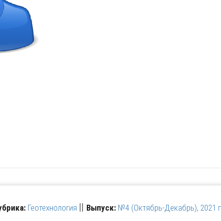
||
убрика:
Геотехнология
Выпуск:
№4 (Октябрь-Декабрь), 2021 г