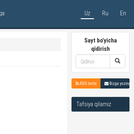
qa
Uz
Ru
En
Sayt bo'yicha
qidirish
RSS lenta
Bizga yozing
Tafsiya qilamiz