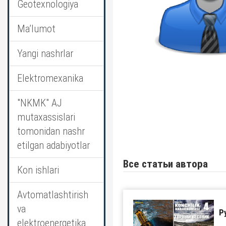
Geotexnologiya
Ma’lumot
Yangi nashrlar
Elektromexanika
"NKMK" AJ
mutaxassislari
tomonidan nashr
etilgan adabiyotlar
Все статьи автора
Kon ishlari
Avtomatlashtirish
va
Р
elektroenergetika