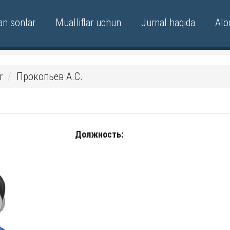
an sonlar
Mualliflar uchun
Jurnal haqida
Alo
r
Прокопьев А.С.
Должность: