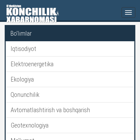
Togg
navi
Bo'limlar
Iqtisodiyot
Elektroenergetika
Ekologiya
Qonunchilik
Avtomatlashtirish va boshqarish
Geotexnologiya