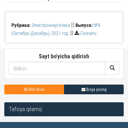
||
Рубрика:
Электроэнергетика
Выпуск:
№4
||
(Октябрь-Декабрь), 2021 год.
Скачать
Sayt bo'yicha qidirish
RSS lenta
Bizga yozing
Tafsiya qilamiz