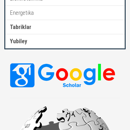
Energetika
Tabriklar
Yubiley