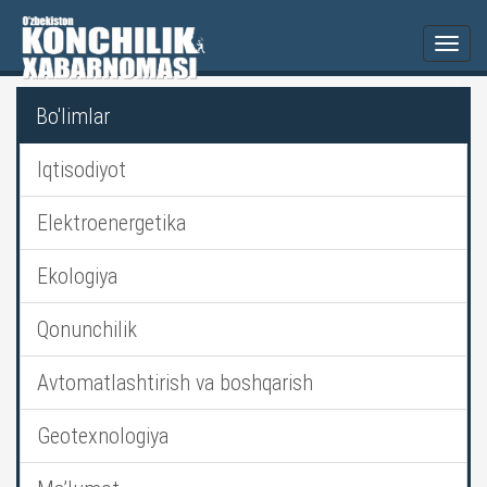
Togg
navi
Bo'limlar
Iqtisodiyot
Elektroenergetika
Ekologiya
Qonunchilik
Avtomatlashtirish va boshqarish
Geotexnologiya