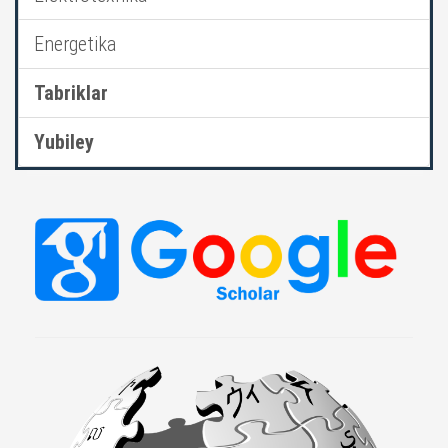
Energetika
Tabriklar
Yubiley