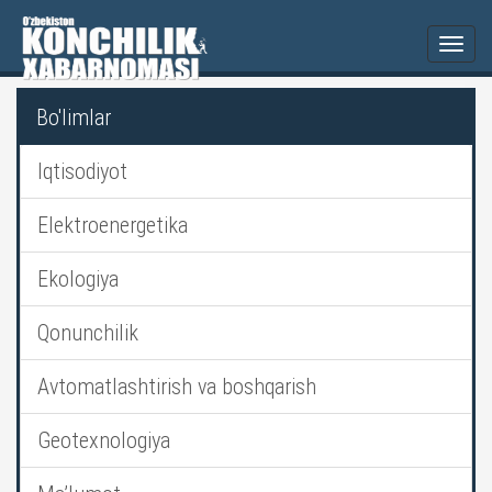
Togg
navi
Bo'limlar
Iqtisodiyot
Elektroenergetika
Ekologiya
Qonunchilik
Avtomatlashtirish va boshqarish
Geotexnologiya