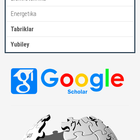
Energetika
Tabriklar
Yubiley