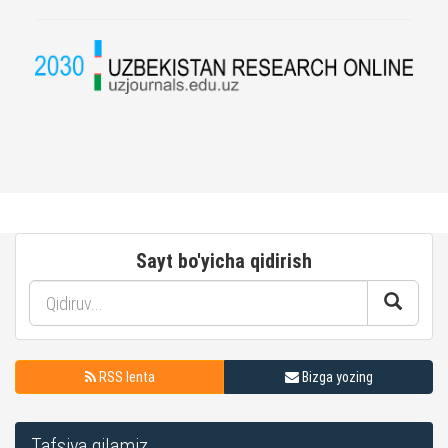
Sayt bo'yicha qidirish
RSS lenta
Bizga yozing
Tafsiya qilamiz