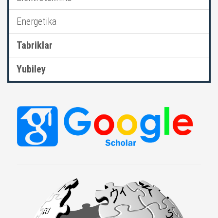
Energetika
Tabriklar
Yubiley