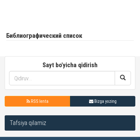
Библиографический список
Sayt bo'yicha qidirish
RSS lenta
Bizga yozing
Tafsiya qilamiz