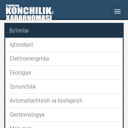
Togg
navi
Bo'limlar
Iqtisodiyot
Elektroenergetika
Ekologiya
Qonunchilik
Avtomatlashtirish va boshqarish
Geotexnologiya