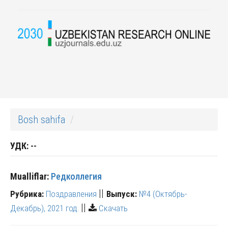
Bosh sahifa
УДК:
--
Mualliflar:
Редколлегия
||
Рубрика:
Поздравления
Выпуск:
№4 (Октябрь-
||
Декабрь), 2021 год.
Скачать