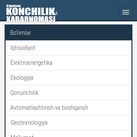
Togg
navi
Bo'limlar
Iqtisodiyot
Elektroenergetika
Ekologiya
Qonunchilik
Avtomatlashtirish va boshqarish
Geotexnologiya