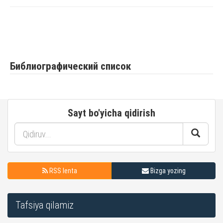
Библиографический список
Sayt bo'yicha qidirish
RSS lenta
Bizga yozing
Tafsiya qilamiz