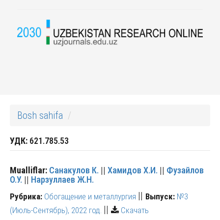
Bosh sahifa
УДК:
621.785.53
Mualliflar:
Санакулов К.
||
Хамидов Х.И.
||
Фузайлов
О.У.
||
Нарзуллаев Ж.Н.
||
Рубрика:
Обогащение и металлургия
Выпуск:
№3
||
(Июль-Сентябрь), 2022 год.
Скачать