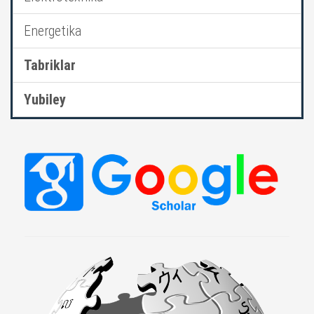
Energetika
Tabriklar
Yubiley