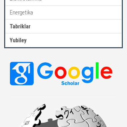
Energetika
Tabriklar
Yubiley