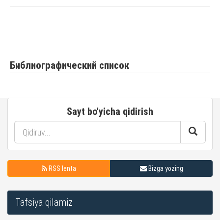
Библиографический список
Sayt bo'yicha qidirish
RSS lenta
Bizga yozing
Tafsiya qilamiz