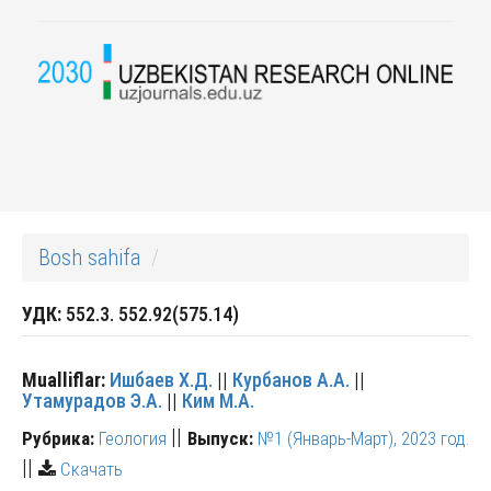
Bosh sahifa
УДК:
552.3. 552.92(575.14)
Mualliflar:
Ишбаев Х.Д.
||
Курбанов А.А.
||
Утамурадов Э.А.
||
Ким М.А.
||
Рубрика:
Геология
Выпуск:
№1 (Январь-Март), 2023 год.
||
Скачать