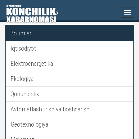
Togg
navi
Bo'limlar
Iqtisodiyot
Elektroenergetika
Ekologiya
Qonunchilik
Avtomatlashtirish va boshqarish
Geotexnologiya