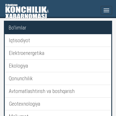
Togg
navi
Bo'limlar
Iqtisodiyot
Elektroenergetika
Ekologiya
Qonunchilik
Avtomatlashtirish va boshqarish
Geotexnologiya