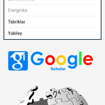
Energetika
Tabriklar
Yubiley