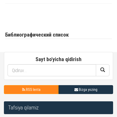
Библиографический список
Sayt bo'yicha qidirish
RSS lenta
Bizga yozing
Tafsiya qilamiz