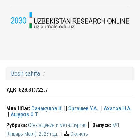
Bosh sahifa
УДК:
628.31:722.7
Mualliflar:
Санакулов К.
||
Эргашев У.А.
||
Ахатов Н.А.
||
Ашуров О.Т.
||
Рубрика:
Обогащение и металлургия
Выпуск:
№1
||
(Январь-Март), 2023 год.
Скачать