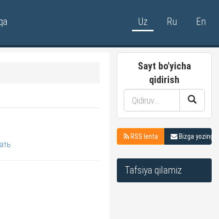
qa
Uz
Ru
En
Sayt bo'yicha
qidirish
RSS lenta
Bizga yozing
ать
Tafsiya qilamiz