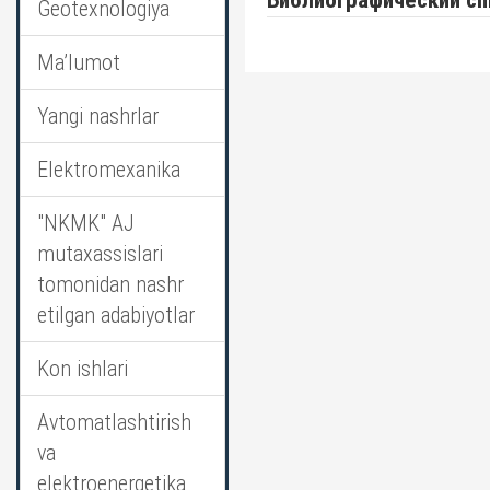
Библиографический сп
Geotexnologiya
Ma’lumot
Yangi nashrlar
Elektromexanika
"NKMK" AJ
mutaxassislari
tomonidan nashr
etilgan adabiyotlar
Kon ishlari
Avtomatlashtirish
va
elektroenergetika