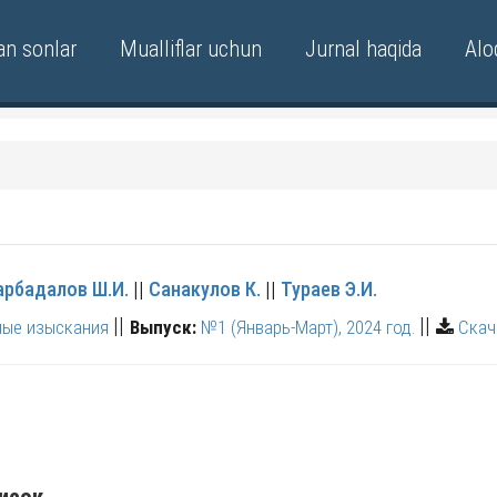
an sonlar
Mualliflar uchun
Jurnal haqida
Alo
арбадалов Ш.И.
||
Санакулов К.
||
Тураев Э.И.
||
||
ные изыскания
Выпуск:
№1 (Январь-Март), 2024 год.
Скач