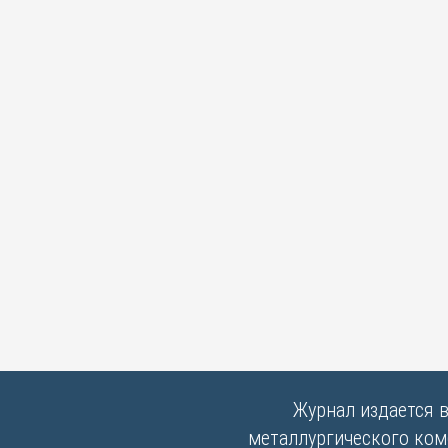
Журнал издается 
металлургического комб