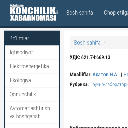
Bosh sahifa
Chop etilg
Bo'limlar
Bosh sahifa
Iqtisodiyot
УДК:
621.74:669.13
Elektroenergetika
Mualliflar:
Ахатов Н.А.
||
Н
Ekologiya
Рубрика:
Научно-лаборатор
Qonunchilik
Avtomatlashtirish
va boshqarish