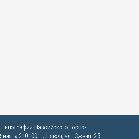
в типографии Навоийского горно-
ината 210100, г. Навои, ул. Южная, 25