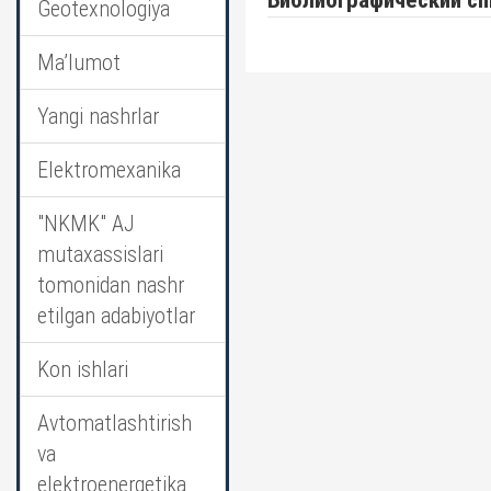
Библиографический сп
Geotexnologiya
Ma’lumot
Yangi nashrlar
Elektromexanika
"NKMK" AJ
mutaxassislari
tomonidan nashr
etilgan adabiyotlar
Kon ishlari
Avtomatlashtirish
va
elektroenergetika