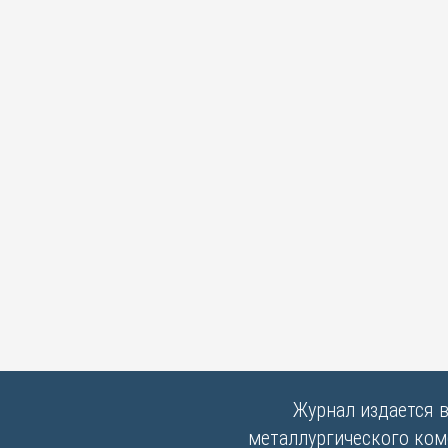
Журнал издается 
металлургического комб