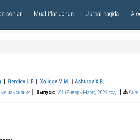
an sonlar
Mualliflar uchun
Jurnal haqida
Alo
h.
||
Berdiev U.F.
||
Xoliqov M.M.
||
Аshurov X.B.
||
||
ные изыскания
Выпуск:
№1 (Январь-Март), 2024 год.
Скач