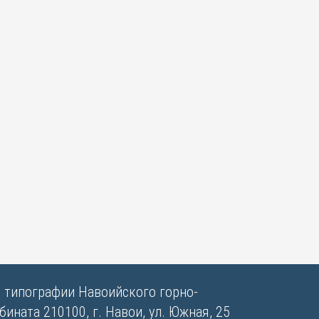
в типографии Навоийского горно-
ината 210100, г. Навои, ул. Южная, 25