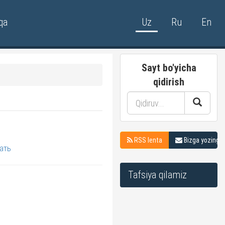
qa
Uz
Ru
En
Sayt bo'yicha
qidirish
RSS lenta
Bizga yozing
ать
Tafsiya qilamiz