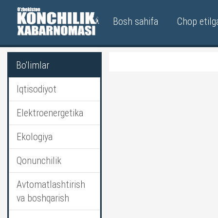
Bosh sahifa
Chop etilg
Bo'limlar
Iqtisodiyot
Elektroenergetika
Ekologiya
Qonunchilik
Avtomatlashtirish
va boshqarish