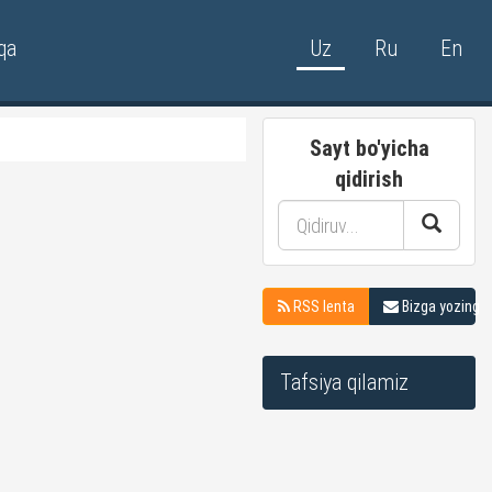
qa
Uz
Ru
En
Sayt bo'yicha
qidirish
RSS lenta
Bizga yozing
Tafsiya qilamiz