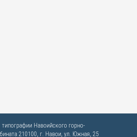
в типографии Навоийского горно-
ината 210100, г. Навои, ул. Южная, 25