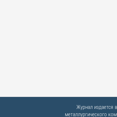
Журнал издается 
металлургического комб