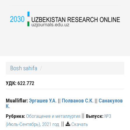
Bosh sahifa
УДК:
622.772
Mualliflar:
Эргашев У.А.
||
Полванов С.К.
||
Санакулов
К.
||
Рубрика:
Обогащение и металлургия
Выпуск:
№3
||
(Июль-Сентябрь), 2021 год.
Скачать