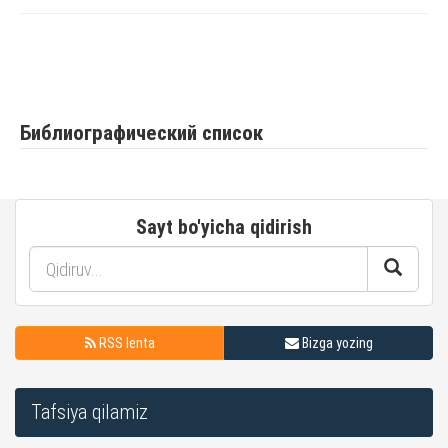
Библиографический список
Sayt bo'yicha qidirish
RSS lenta
Bizga yozing
Tafsiya qilamiz