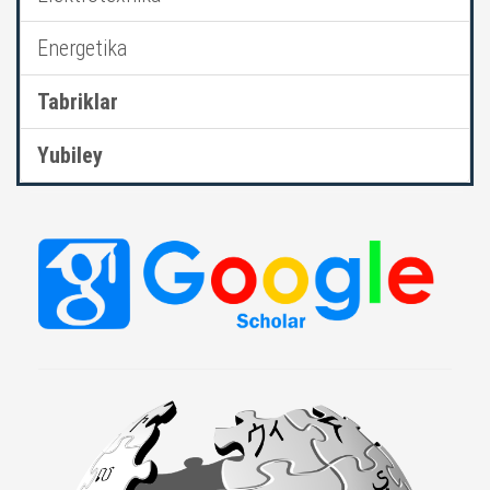
Energetika
Tabriklar
Yubiley