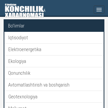
Togg
navi
Bo'limlar
Iqtisodiyot
Elektroenergetika
Ekologiya
Qonunchilik
Avtomatlashtirish va boshqarish
Geotexnologiya