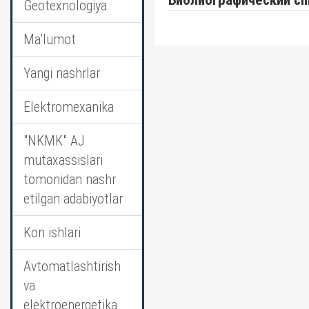
Библиографический сп
Geotexnologiya
Ma’lumot
Yangi nashrlar
Elektromexanika
"NKMK" AJ
mutaxassislari
tomonidan nashr
etilgan adabiyotlar
Kon ishlari
Avtomatlashtirish
va
elektroenergetika