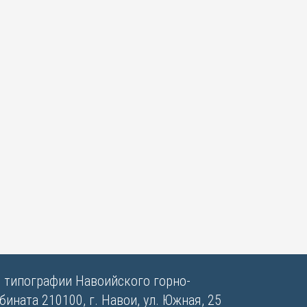
в типографии Навоийского горно-
ината 210100, г. Навои, ул. Южная, 25