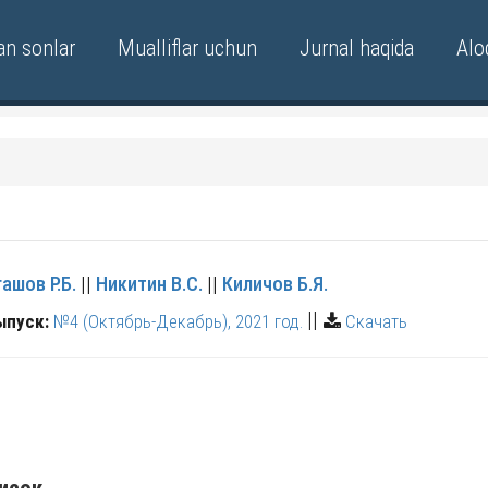
an sonlar
Mualliflar uchun
Jurnal haqida
Alo
ашов Р.Б.
||
Никитин В.С.
||
Киличов Б.Я.
||
ыпуск:
№4 (Октябрь-Декабрь), 2021 год.
Скачать