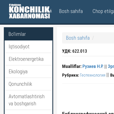
Bosh sahifa
Chop etilg
Bo'limlar
Bosh sahifa
Iqtisodiyot
УДК:
622.013
Elektroenergetika
Mualliflar:
Рузиев Н.Р.
||
Эрг
Ekologiya
||
Рубрика:
Геотехнология
В
Qonunchilik
Avtomatlashtirish
va boshqarish