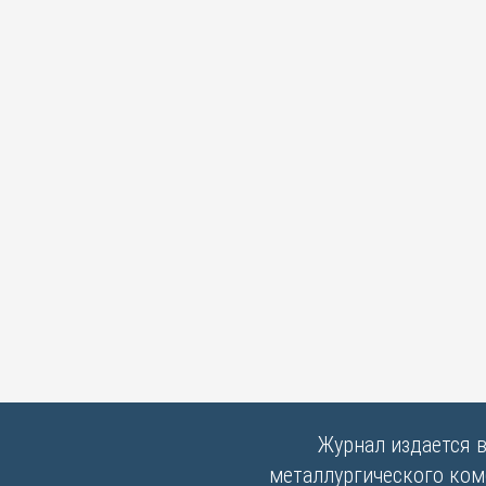
Журнал издается 
металлургического комб