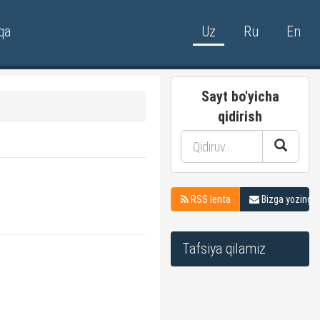
qa
Uz
Ru
En
Sayt bo'yicha
qidirish
RSS lenta
Bizga yozing
Tafsiya qilamiz