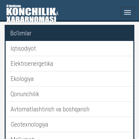
Togg
navi
Bo'limlar
Iqtisodiyot
Elektroenergetika
Ekologiya
Qonunchilik
Avtomatlashtirish va boshqarish
Geotexnologiya