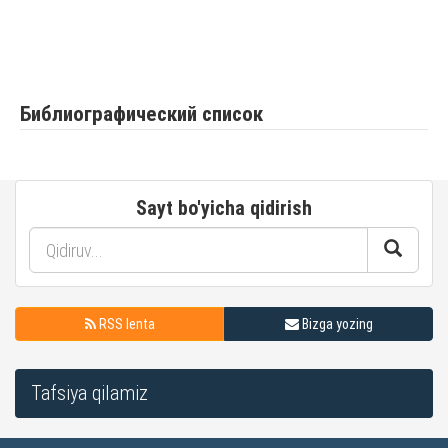
Библиографический список
Sayt bo'yicha qidirish
RSS lenta
Bizga yozing
Tafsiya qilamiz