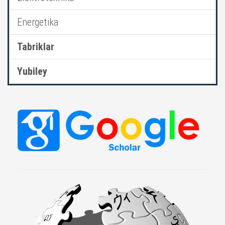
Energetika
Tabriklar
Yubiley