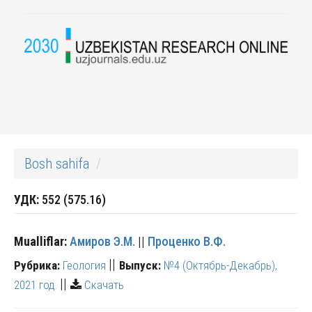
Bosh sahifa
УДК:
552 (575.16)
Mualliflar:
Амиров Э.М.
||
Проценко В.Ф.
||
Рубрика:
Геология
Выпуск:
№4 (Октябрь-Декабрь),
||
2021 год.
Скачать