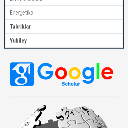
Energetika
Tabriklar
Yubiley