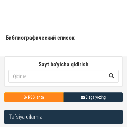
Библиографический список
Sayt bo'yicha qidirish
RSS lenta
Bizga yozing
Tafsiya qilamiz