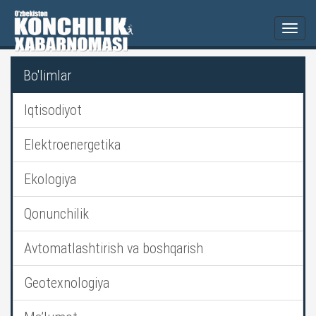
Togg
navi
Bo'limlar
Iqtisodiyot
Elektroenergetika
Ekologiya
Qonunchilik
Avtomatlashtirish va boshqarish
Geotexnologiya