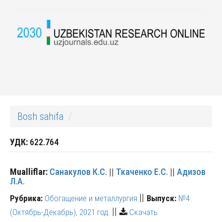
Bosh sahifa
УДК:
622.764
Mualliflar:
Санакулов К.С.
||
Ткаченко Е.С.
||
Адизов
Л.А.
||
Рубрика:
Обогащение и металлургия
Выпуск:
№4
||
(Октябрь-Декабрь), 2021 год.
Скачать