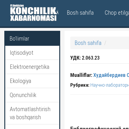
Bosh sahifa
Chop etilg
Bo'limlar
Bosh sahifa
Iqtisodiyot
УДК:
2.063.23
Elektroenergetika
Mualliflar:
Худайбердиев О
Ekologiya
Рубрика:
Научно-лаборатор
Qonunchilik
Avtomatlashtirish
va boshqarish