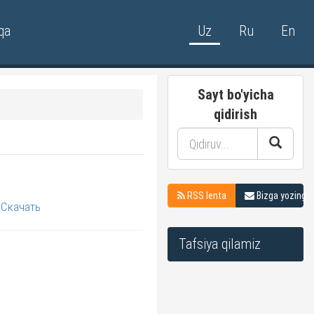
qa
Uz
Ru
En
Sayt bo'yicha
qidirish
RSS lenta
Bizga yozing
Скачать
Tafsiya qilamiz