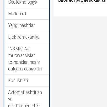
Библиографический сп
Geotexnologiya
Ma’lumot
Yangi nashrlar
Elektromexanika
"NKMK" AJ
mutaxassislari
tomonidan nashr
etilgan adabiyotlar
Kon ishlari
Avtomatlashtirish
va
elektroenergetika