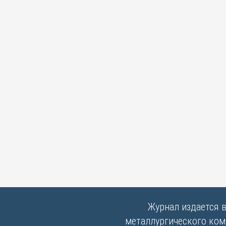
Журнал издается 
металлургического комб