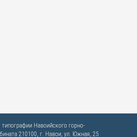
в типографии Навоийского горно-
ината 210100, г. Навои, ул. Южная, 25