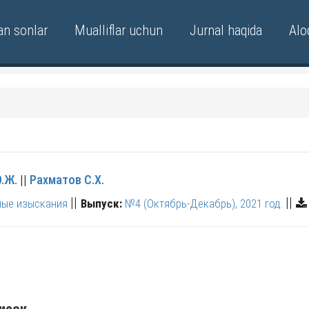
an sonlar
Mualliflar uchun
Jurnal haqida
Alo
.Ж.
||
Рахматов С.Х.
||
||
ные изыскания
Выпуск:
№4 (Октябрь-Декабрь), 2021 год.