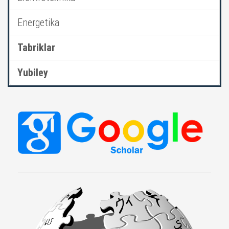
Energetika
Tabriklar
Yubiley