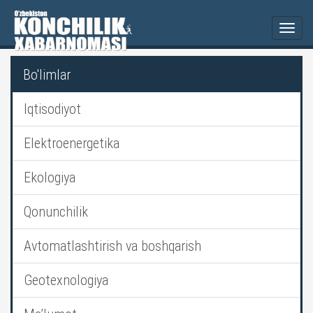
Togg
navi
Bo'limlar
Iqtisodiyot
Elektroenergetika
Ekologiya
Qonunchilik
Avtomatlashtirish va boshqarish
Geotexnologiya