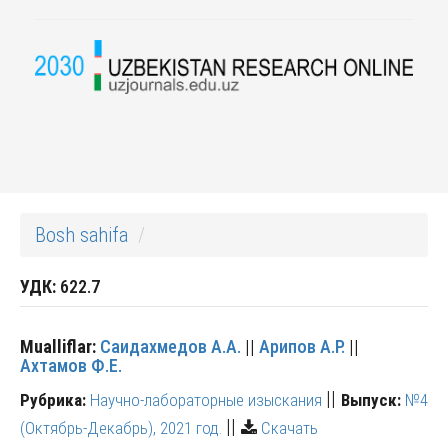
Bosh sahifa
УДК:
622.7
Mualliflar:
Саидахмедов А.А.
||
Арипов А.Р.
||
Ахтамов Ф.Е.
||
Рубрика:
Научно-лабораторные изыскания
Выпуск:
№4
||
(Октябрь-Декабрь), 2021 год.
Скачать