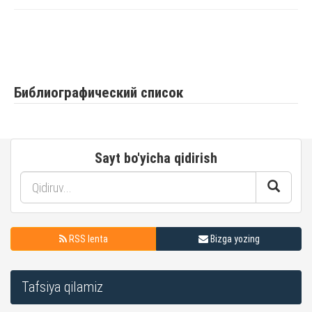
Библиографический список
Sayt bo'yicha qidirish
RSS lenta
Bizga yozing
Tafsiya qilamiz