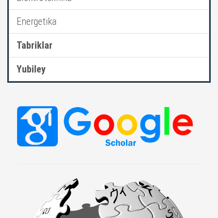
Energetika
Tabriklar
Yubiley