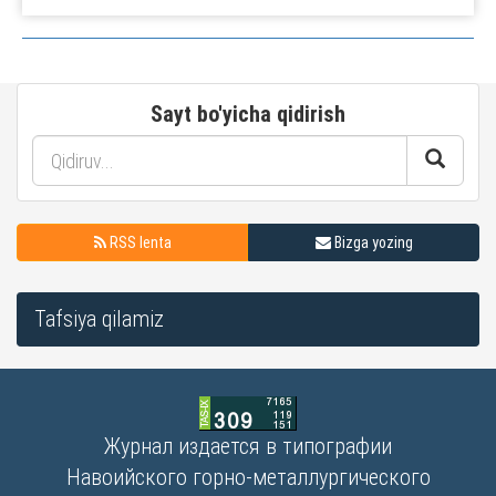
Sayt bo'yicha qidirish
RSS lenta
Bizga yozing
Tafsiya qilamiz
Журнал издается в типографии
Навоийского горно-металлургического