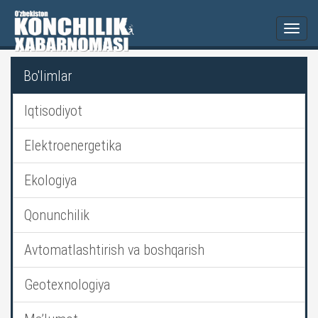
Togg
navi
Bo'limlar
Iqtisodiyot
Elektroenergetika
Ekologiya
Qonunchilik
Avtomatlashtirish va boshqarish
Geotexnologiya