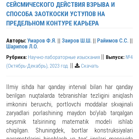
СЕЙСМИЧЕСКОГО ДЕЙСТВИЯ ВЗРЫВА И
СПОСОБА ЗАОТКОСКИ УСТУПОВ НА
ПРЕДЕЛЬНОМ КОНТУРЕ КАРЬЕРА
Авторы:
Умаров Ф.Я.
||
Заиров Ш.Ш.
||
Райимов С.С.
||
Шарипов Л.О.
||
Рубрика:
Научно-лабораторные изыскания
Выпуск:
№4
||
(Октябрь-Декабрь), 2023 год.
Скачать
Ilmiy ishda har qanday interval bilan har qanday
berilgan nuqtalarda tebranishlar tezligini aniqlash
imkonini beruvchi, portlovchi moddalar skvajinali
zaryadlari porlashining maydon bо‘ylab tarqalgan
seysmik ta’sirining matematik modeli ishlab
chiqilgan. Shuningdek, bortlar konstruksiyalari