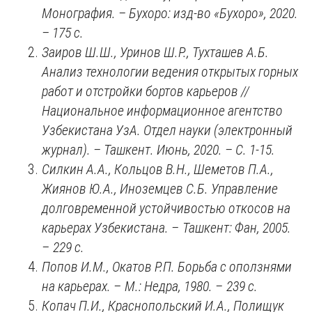
Монография.
–
Бухоро: изд-во «Бухоро», 2020.
– 175 с.
Заиров Ш.Ш., Уринов Ш.Р., Тухташев А.Б.
Анализ технологии ведения открытых горных
работ и отстройки бортов карьеров //
Национальное информационное агентство
Узбекистана УзА. Отдел науки (электронный
журнал). – Ташкент. Июнь, 2020. – С. 1
-15.
Силкин А.А., Кольцов В.Н., Шеметов П.А.,
Жиянов Ю.А., Иноземцев С.Б. Управление
долговременной устойчивостью откосов на
карьерах Узбекистана. –
Ташкент: Фан, 2005.
–
229 с.
Попов И.М., Окатов Р.П. Борьба с оползнями
на карьерах.
–
М.: Недра, 1980. –
239
c.
Копач П.И., Краснопольский И.А., Полищук