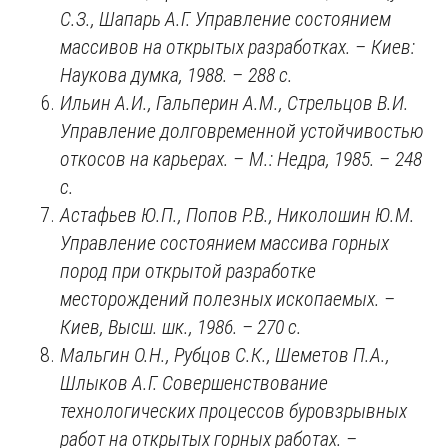
С.З., Шапарь А.Г. Управление состоянием
массивов на открытых разработках.
–
Киев:
Наукова думка, 1988. –
288 с.
Ильин А.И., Гальперин А.М., Стрельцов В.И.
Управление долговременной устойчивостью
откосов на карьерах. –
М.: Недра, 1985. –
248
с.
Астафьев Ю.П., Попов Р.В., Николошин Ю.М.
Управление состоянием массива горных
пород при открытой разработке
месторождений полезных ископаемых. –
Киев, Высш. шк., 1986. – 270
c.
Мальгин О.Н., Рубцов С.К., Шеметов П.А.,
Шлыков А.Г. Совершенствование
технологических процессов буровзрывных
работ на открытых горных работах. –