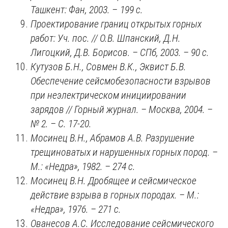
Ташкент: Фан, 2003.
–
199 с.
Проектирование границ открытых горных
работ: Уч. пос. // О.В. Шпанский, Д.Н.
Лигоцкий, Д.В. Борисов. – СПб, 2003. – 90 с.
Кутузов Б.Н., Совмен В.К., Эквист Б.В.
Обеспечение сейсмобезопасности взрывов
при неэлектрическом инициировании
зарядов // Горный журнал. – Москва, 2004. –
№ 2. – С. 17-20.
Мосинец В.Н., Абрамов А.В. Разрушение
трещиноватых и нарушенных горных пород. –
М.:
«
Недра
», 1982. – 274
с.
Мосинец В.Н. Дробящее и сейсмическое
действие взрыва в горных породах. – М.:
«
Недра
», 1976. – 271
с.
Ованесов А.С. Исследование сейсмического