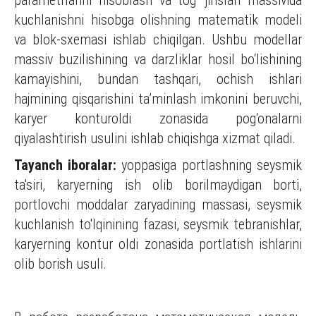
parametrlarini hisoblash va tog‘ jinslari massivida
kuchlanishni hisobga olishning matematik modeli
va blok-sxemasi ishlab chiqilgan. Ushbu modellar
massiv buzilishining va darzliklar hosil bо‘lishining
kamayishini, bundan tashqari, ochish ishlari
hajmining qisqarishini ta’minlash imkonini beruvchi,
karyer konturoldi zonasida pog‘onalarni
qiyalashtirish usulini ishlab chiqishga xizmat qiladi.
Tayanch iboralar
:
yoppasiga portlashning seysmik
ta'siri, karyerning ish olib borilmaydigan borti,
portlovchi moddalar zaryadining massasi, seysmik
kuchlanish to'lqinining fazasi, seysmik tebranishlar,
karyerning kontur oldi zonasida portlatish ishlarini
olib borish usuli.