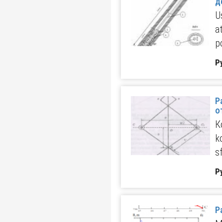
U
a
p
Р
Р
о
К
k
s
Р
Р