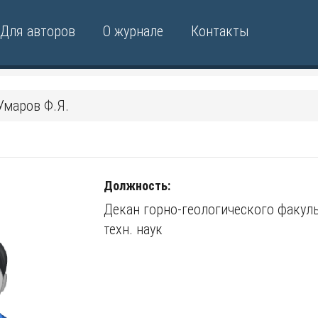
Для авторов
О журнале
Контакты
Умаров Ф.Я.
Должность:
Декан горно-геологического факультета ТашГТУ; докт.
техн. наук