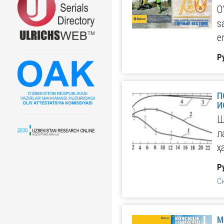
O
s
e
Р
П
Ш
л
ҳ
Р
С
МЕ