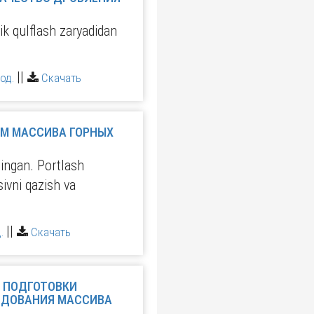
ik qulflash zaryadidan
||
од.
Скачать
НЫХ
lingan. Portlash
sivni qazish va
||
.
Скачать
И
РАДАРНОГО ОБСЛЕДОВАНИЯ МАССИВА