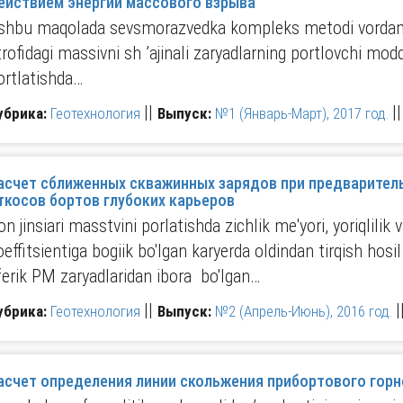
действием энергии массового взрыва
shbu maqolada sevsmorazvedka kompleks metodi vordami
trofidagi massivni sh ’ajinali zaryadlarning portlovchi mo
ortlatishda…
||
|
убрика:
Геотехнология
Выпуск:
№1 (Январь-Март), 2017 год.
асчет сближенных скважинных зарядов при предварите
ткосов бортов глубоких карьеров
оn jinsiari masstvini porlatishda zichlik me'yori, yoriqlilik
oeffitsientiga bogiik bo'lgan karyerda oldindan tirqish hosi
ferik PM zaryadlaridan ibora bo'lgan…
||
|
убрика:
Геотехнология
Выпуск:
№2 (Апрель-Июнь), 2016 год.
асчет определения линии скольжения прибортового горн