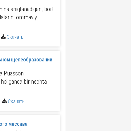
na aniqlanadigan, bort
ddalarini ommaviy
|
Скачать
льном щелеобразовании
 va Puasson
l ho'lganda bir nechta
|
Скачать
ого массива