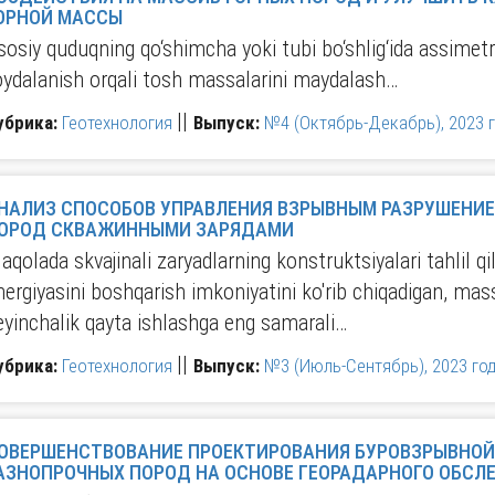
ОРНОЙ МАССЫ
sosiy quduqning qo‘shimcha yoki tubi bo‘shlig‘ida assimetr
oydalanish orqali tosh massalarini maydalash…
||
убрика:
Геотехнология
Выпуск:
№4 (Октябрь-Декабрь), 2023 г
НАЛИЗ СПОСОБОВ УПРАВЛЕНИЯ ВЗРЫВНЫМ РАЗРУШЕНИЕМ МАССИВА ГОР
ОРОД СКВАЖИННЫМИ ЗАРЯДАМИ
aqolada skvajinali zaryadlarning konstruktsiyalari tahlil qi
nergiyasini boshqarish imkoniyatini ko'rib chiqadigan, mas
eyinchalik qayta ishlashga eng samarali…
||
убрика:
Геотехнология
Выпуск:
№3 (Июль-Сентябрь), 2023 год
ОВЕРШЕНСТВОВАНИЕ ПРОЕКТИРОВАНИЯ БУРОВЗРЫВНОЙ ПОДГОТОВК
РАЗНОПРОЧНЫХ ПОРОД НА ОСНОВЕ ГЕО