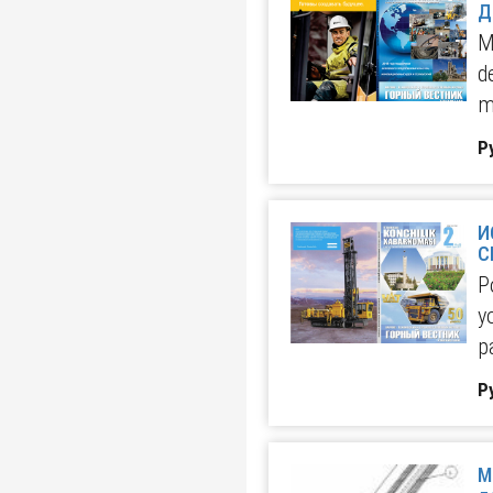
M
d
m
Р
И
С
P
y
p
Р
Мет