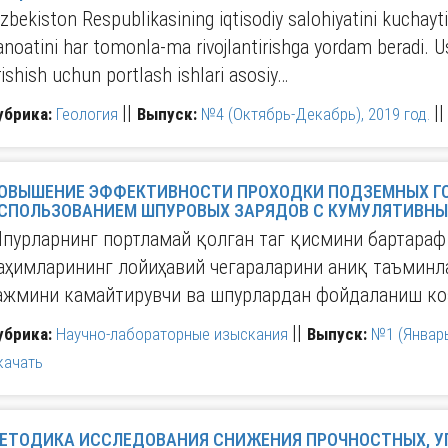
'zbekiston Respublikasining iqtisodiy salohiyatini kuchayti
anoatini har tomonla-ma rivojlantirishga yordam beradi.
rishish uchun portlash ishlari asosiy…
||
|
убрика:
Геология
Выпуск:
№4 (Октябрь-Декабрь), 2019 год.
ОВЫШЕНИЕ ЭФФЕКТИВНОСТИ ПРОХОДКИ ПОДЗЕМНЫХ ГОРНЫХ ВЫРАБОТОК С
ИСПОЛЬЗОВАНИЕМ ШПУРОВЫХ ЗАРЯДОВ С КУ
пурларнинг портламай қолган таг қисмини бартараф 
аҳимларининг лойиҳавий чегараларини аниқ таъминла
ажмини камайтирувчи ва шпурлардан фойдаланиш к
||
убрика:
Научно-лабораторные изыскания
Выпуск:
№1 (Январь
качать
ТОДИКА ИССЛЕДОВАНИЯ СНИЖЕНИЯ ПРОЧНОСТНЫХ, УПРУГИХ И