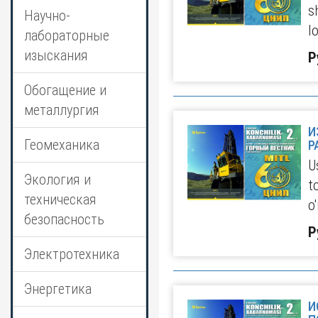
s
Научно-
l
лабораторные
изыскания
Р
Обогащение и
металлургия
И
Геомеханика
Р
U
Экология и
t
техническая
o
безопасность
Р
Электротехника
Энергетика
И