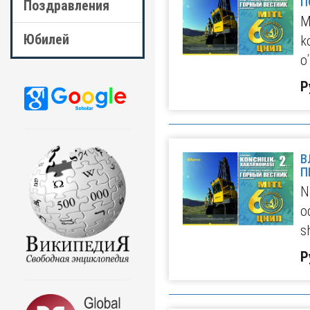
П
Поздравления
M
Юбилей
k
o
Р
В
П
N
o
s
Р