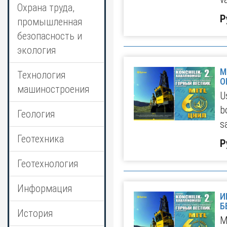
Охрана труда,
Р
промышленная
безопасность и
экология
М
Технология
О
машиностроения
U
b
Геология
s
Геотехника
Р
Геотехнология
Информация
И
Б
История
M