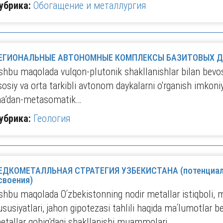
убрика:
Обогащение и металлургия
ЕГИОНАЛЬНЫЕ АВТОНОМНЫЕ КОМПЛЕКСЫ БАЗИТОВЫХ Д
shbu maqolada vulqon-plutonik shakllanishlar bilan bevos
sosiy va orta tarkibli avtonom daykalarni o'rganish imkoniya
a’dan-metasomatik…
убрика:
Геология
ЕДКОМЕТАЛЛЬНАЯ СТРАТЕГИЯ УЗБЕКИСТАНА (потенциал, 
своения)
shbu maqolada Oʹzbekistonning nodir metallar istiqboli, 
ususiyatlari, jahon gipotezasi tahlili haqida maʹlumotlar 
etallar qobig'dagi shakllanishi muammolari…