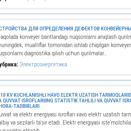
СТРОЙСТВА ДЛЯ ОПРЕДЕЛЕНИЯ ДЕФЕКТОВ КОНВЕЙЕРНЫ
aqolada konveyer bantlaridagi nuqsonlarni aniqlash qurilmal
huningdek, mualliflar tomonidan ishlab chiqilgan konveyer
uqsonlarni diagnostika qilish uchun qurilmalar…
убрика:
Электроэнергетика
-10 KV KUCHLANISHLI HAVO ELEKTR UZATISH TARMOQLARID
A QUVVAT ISROFLARIIING STATISTIK TAHLILI VA QUVVAT IS
HORA-TADBIRLARI
uvvat va elektr energiyasi isroflari xavo elektr uzatish tar
albiy va sezilarli taʹsir etadi. Elektr energiyasi isteʹmolchil
a quvvatni etkazib…