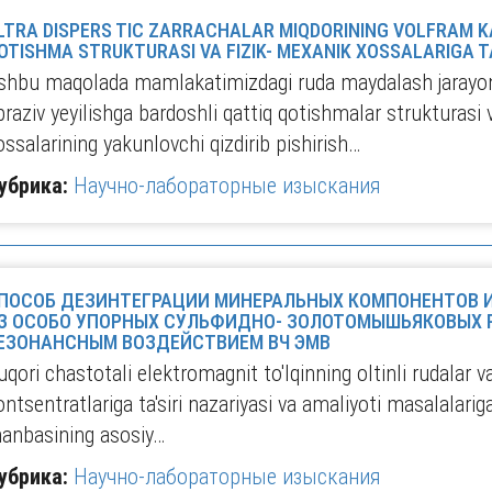
LTRA DISPERS TIC ZARRACHALAR MIQDORINING VOLFRAM K
OTISHMA STRUKTURASI VA FIZIK- MEXANIK XOSSALARIGA TA
shbu maqolada mamlakatimizdagi ruda maydalash jarayoni
braziv yeyilishga bardoshli qattiq qotishmalar strukturasi 
ossalarining yakunlovchi qizdirib pishirish…
убрика:
Научно-лабораторные изыскания
ПОСОБ ДЕЗИНТЕГРАЦИИ МИНЕРАЛЬНЫХ КОМПОНЕНТОВ И
З ОСОБО УПОРНЫХ СУЛЬФИДНО- ЗОЛОТОМЫШЬЯКОВЫХ 
ЕЗОНАНСНЫМ ВОЗДЕЙСТВИЕМ ВЧ ЭМВ
uqori chastotali elektromagnit to'lqinning oltinli rudalar v
ontsentratlariga ta'siri nazariyasi va amaliyoti masalalari
anbasining asosiy…
убрика:
Научно-лабораторные изыскания