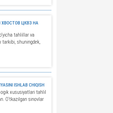
 ХВОСТОВ ЦКВЗ НА
yicha tahlillar va
y tarkibi, shuningdek,
YASINI ISHLAB CHIQISH
ik xususiyatlari tahlil
an. Оʹtkazilgan sinovlar