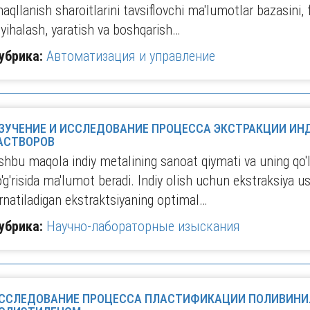
haqllanish sharoitlarini tavsiflovchi ma'lumotlar bazasini, 
oyihalash, yaratish va boshqarish…
убрика:
Автоматизация и управление
ЗУЧЕНИЕ И ИССЛЕДОВАНИЕ ПРОЦЕССА ЭКСТРАКЦИИ ИН
АСТВОРОВ
shbu maqola indiy metalining sanoat qiymati va uning qo'l
o'g'risida ma'lumot beradi. Indiy olish uchun ekstraksiya us
'rnatiladigan ekstraktsiyaning optimal…
убрика:
Научно-лабораторные изыскания
ССЛЕДОВАНИЕ ПРОЦЕССА ПЛАСТИФИКАЦИИ ПОЛИВИНИ