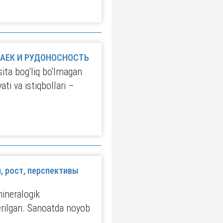
АЕК И РУДОНОСНОСТЬ
ita bog'liq bo'lmagan
ti va istiqbollari –
рост, перспективы
mineralogik
berilgan. Sanoatda noyob