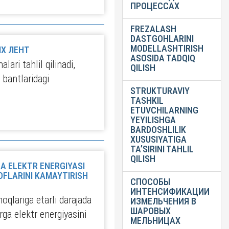
ПРОЦЕССАХ
FREZALASH
DASTGOHLARINI
MODELLASHTIRISH
Х ЛЕНТ
ASOSIDA TADQIQ
ari tahlil qilinadi,
QILISH
 bantlaridagi
STRUKTURAVIY
TASHKIL
ETUVCHILARNING
YEYILISHGA
BARDOSHLILIK
XUSUSIYATIGA
TA’SIRINI TAHLIL
QILISH
A ELEKTR ENERGIYASI
ROFLARINI KAMAYTIRISH
СПОСОБЫ
ИНТЕНСИФИКАЦИИ
moqlariga etarli darajada
ИЗМЕЛЬЧЕНИЯ В
ШАРОВЫХ
arga elektr energiyasini
МЕЛЬНИЦАХ