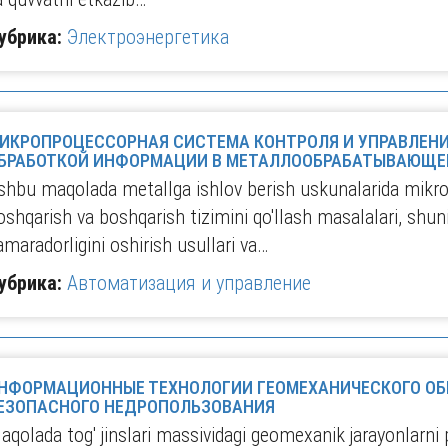
убрика:
Электроэнергетика
ИКРОПРОЦЕССОРНАЯ СИСТЕМА КОНТРОЛЯ И УПРАВЛЕНИ
БРАБОТКОЙ ИНФОРМАЦИИ В МЕТАЛЛООБРАБАТЫВАЮЩЕ
shbu maqolada metallga ishlov berish uskunalarida mikr
oshqarish va boshqarish tizimini qo'llash masalalari, shuni
amaradorligini oshirish usullari va…
убрика:
Автоматизация и управление
НФОРМАЦИОННЫЕ ТЕХНОЛОГИИ ГЕОМЕХАНИЧЕСКОГО ОБ
ЕЗОПАСНОГО НЕДРОПОЛЬЗОВАНИЯ
aqolada tog' jinslari massividagi geomexanik jarayonlarni pa