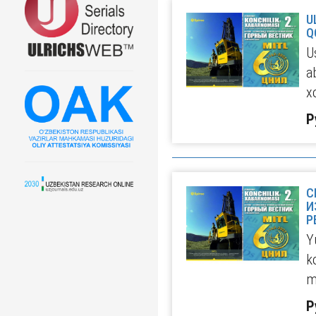
U
Q
U
a
x
Р
С
И
Р
Y
k
m
Р