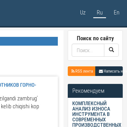
Uz
Ru
En
Поиск по сайту
RSS лента
Написать на
ОТНИКОВ ГОРНО-
Рекомендуем
azilgandi zambrugʹ
КОМПЛЕКСНЫЙ
 kelib chiqishi kop
АНАЛИЗ ИЗНОСА
ИНСТРУМЕНТА В
СОВРЕМЕННЫХ
ПРОИЗВОДСТВЕННЫХ