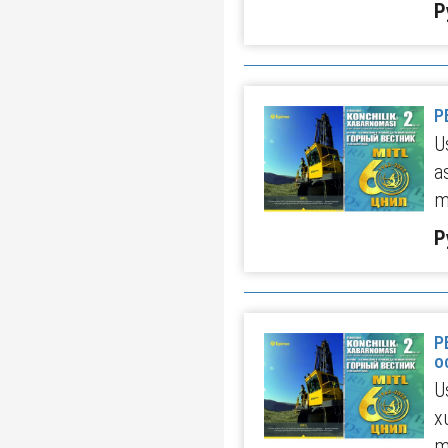
Р
Р
U
a
m
Р
Р
о
U
x
m