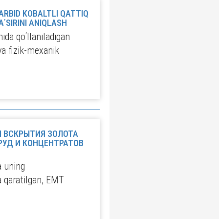
ARBID KOBALTLI QATTIQ
ʹSIRINI ANIQLASH
da qoʹllaniladigan
va fizik-mexanik
 ВСКРЫТИЯ ЗОЛОТА
РУД И КОНЦЕНТРАТОВ
a uning
ga qaratilgan, EMT