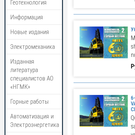
Геотехнология
Информация
У
Новые издания
M
s
Электромеханика
n
Изданная
Р
литература
специалистов АО
«НГМК»
6
Горные работы
V
C
Автоматизация и
Q
Электроэнергетика
s
v