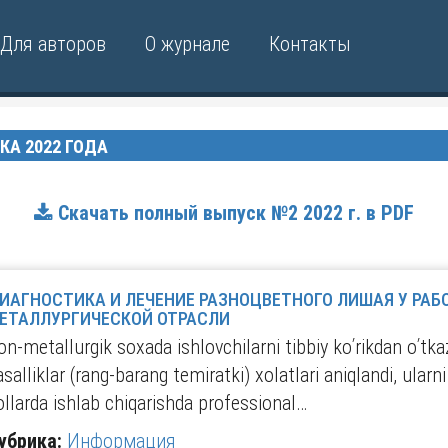
Для авторов
О журнале
Контакты
КА 2022 ГОДА
Скачать полный выпуск №2 2022 г. в PDF
ИАГНОСТИКА И ЛЕЧЕНИЕ РАЗНОЦВЕТНОГО ЛИШАЯ У РАБ
ЕТАЛЛУРГИЧЕСКОЙ ОТРАСЛИ
on-metallurgik soxada ishlovchilarni tibbiy koʹrikdan oʹtk
asalliklar (rang-barang temiratki) xolatlari aniqlandi, ularni
ollarda ishlab chiqarishda professional…
убрика:
Информация