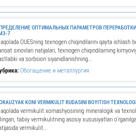
ПРЕДЕЛЕНИЕ ОПТИМАЛЬНЫХ ПАРАМЕТРОВ ПЕРЕРАБОТКИ
МЗ-7
aqolada OUESning texnogen chiqindilarini qayta ishlash bo'
anoat sinovlari natijalari, texnogen chiqindilarning kimyovi
astlabki va sorbsion siyanidlanishning…
убрика:
Обогащение и металлургия
ORAUZYAK KONI VERMIKULIT RUDASINI BOYITISH TEXNOLOGI
aqolada vermikulit xomashyosining mineralogik va texnolog
ilingan, tabiiy vermikulitning asosiy xususiyatlari оʹrganilg
atijasida vermikulit…