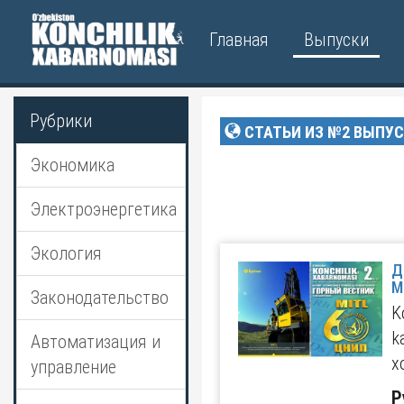
Главная
Выпуски
Рубрики
СТАТЬИ ИЗ №2 ВЫПУС
Экономика
Электроэнергетика
Экология
Д
М
Законодательство
K
k
Автоматизация и
x
управление
Р