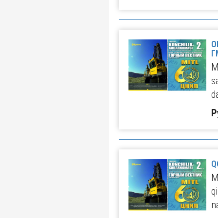
О
Г
M
s
d
Р
Q
M
q
n