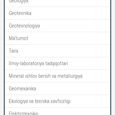
Geologiya
Geotexnika
Geotexnologiya
Ma’lumot
Tarix
Ilmiy-laboratoriya tadqiqotlari
Mineral ishlov berish va metallurgiya
Geomexanika
Ekologiya va texnika xavfsizligi
Elektrotexnika