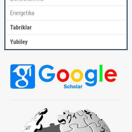
Energetika
Tabriklar
Yubiley