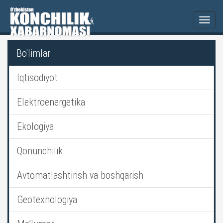
Togg
navi
Bo'limlar
Iqtisodiyot
Elektroenergetika
Ekologiya
Qonunchilik
Avtomatlashtirish va boshqarish
Geotexnologiya