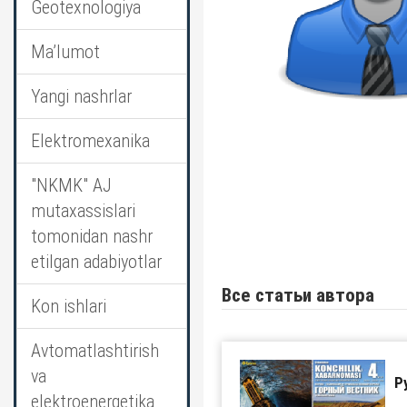
Geotexnologiya
Ma’lumot
Yangi nashrlar
Elektromexanika
"NKMK" AJ
mutaxassislari
tomonidan nashr
etilgan adabiyotlar
Все статьи автора
Kon ishlari
Avtomatlashtirish
va
Р
elektroenergetika