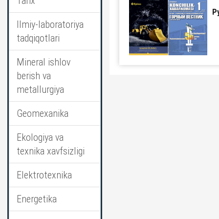
Tarix
Р
Ilmiy-laboratoriya
tadqiqotlari
Mineral ishlov
berish va
metallurgiya
Geomexanika
Ekologiya va
texnika xavfsizligi
Elektrotexnika
Energetika