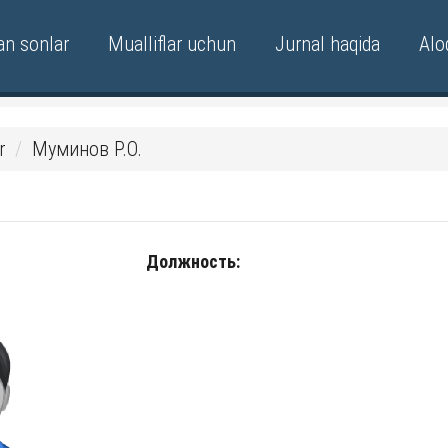
an sonlar
Mualliflar uchun
Jurnal haqida
Alo
r
Муминов Р.О.
Должность: