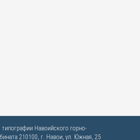
в типографии Навоийского горно-
ината 210100, г. Навои, ул. Южная, 25