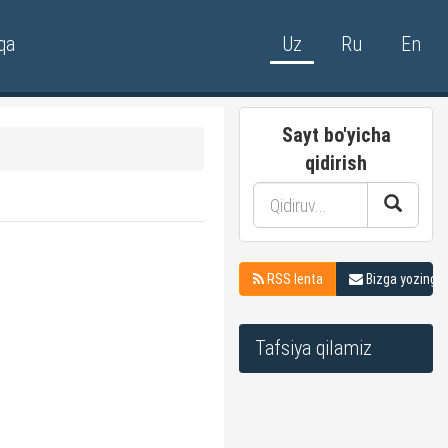
qa
Uz
Ru
En
Sayt bo'yicha
qidirish
RSS lenta
Bizga yozing
Tafsiya qilamiz