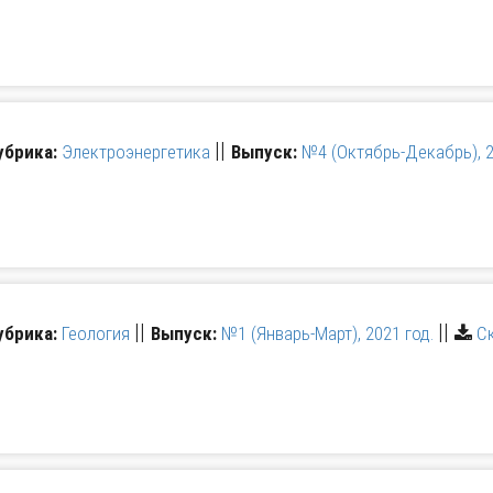
||
убрика:
Электроэнергетика
Выпуск:
№4 (Октябрь-Декабрь), 2
||
||
убрика:
Геология
Выпуск:
№1 (Январь-Март), 2021 год.
С