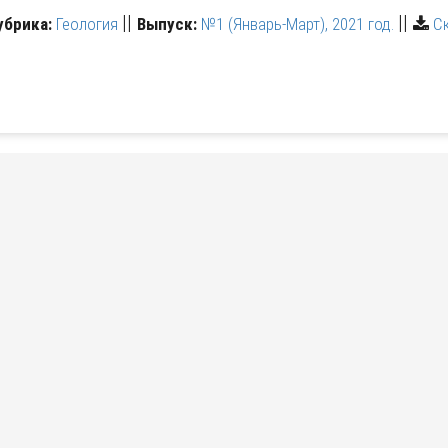
||
||
убрика:
Геология
Выпуск:
№1 (Январь-Март), 2021 год.
С