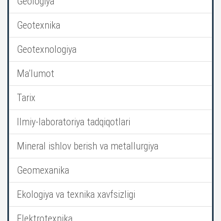
Geologiya
Geotexnika
Geotexnologiya
Ma’lumot
Tarix
Ilmiy-laboratoriya tadqiqotlari
Mineral ishlov berish va metallurgiya
Geomexanika
Ekologiya va texnika xavfsizligi
Elektrotexnika