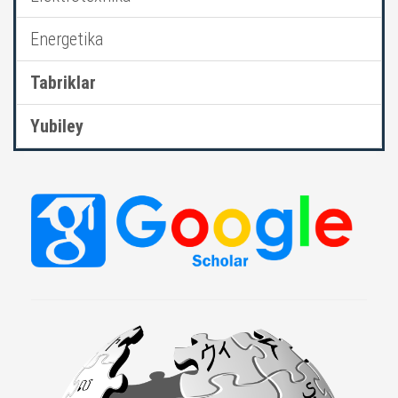
Energetika
Tabriklar
Yubiley