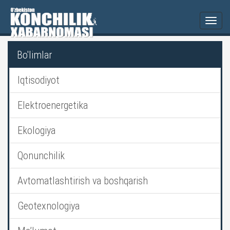
Togg
navi
Bo'limlar
Iqtisodiyot
Elektroenergetika
Ekologiya
Qonunchilik
Avtomatlashtirish va boshqarish
Geotexnologiya