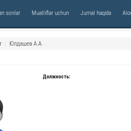
an sonlar
Mualliflar uchun
Jurnal haqida
Alo
r
Юлдашев А.А.
Должность: