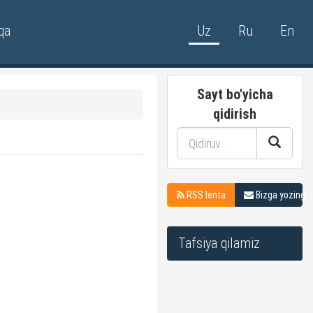
qa
Uz
Ru
En
Sayt bo'yicha
qidirish
RSS lenta
Bizga yozing
Tafsiya qilamiz