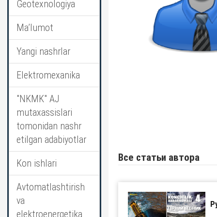
Geotexnologiya
Ma’lumot
Yangi nashrlar
Elektromexanika
"NKMK" AJ
mutaxassislari
tomonidan nashr
etilgan adabiyotlar
Все статьи автора
Kon ishlari
Avtomatlashtirish
va
Р
elektroenergetika