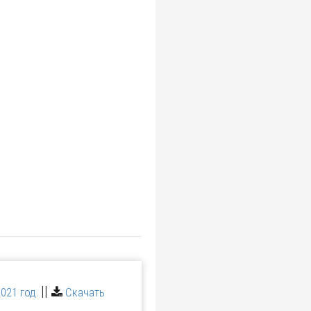
||
021 год.
Скачать