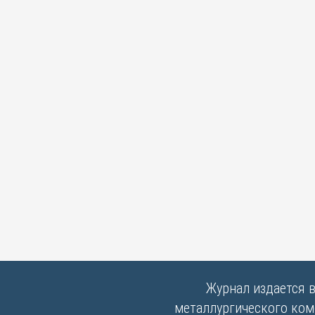
Журнал издается 
металлургического комб