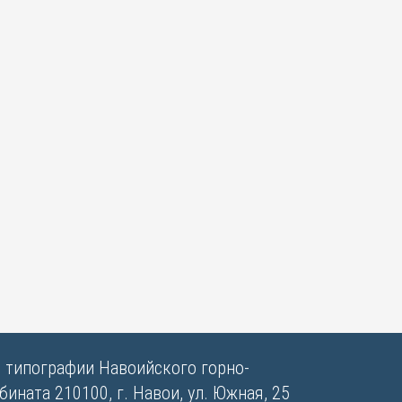
в типографии Навоийского горно-
ината 210100, г. Навои, ул. Южная, 25