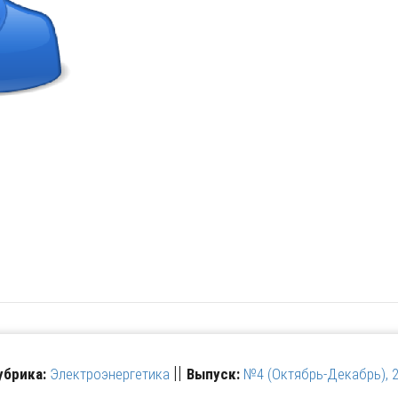
||
убрика:
Электроэнергетика
Выпуск:
№4 (Октябрь-Декабрь), 2