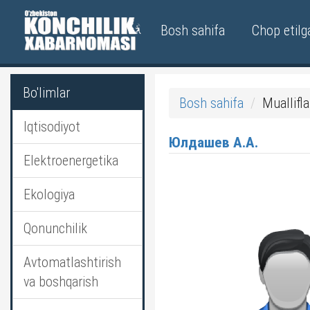
Bosh sahifa
Chop etilg
Bo'limlar
Bosh sahifa
Muallifla
Iqtisodiyot
Юлдашев А.А.
Elektroenergetika
Ekologiya
Qonunchilik
Avtomatlashtirish
va boshqarish