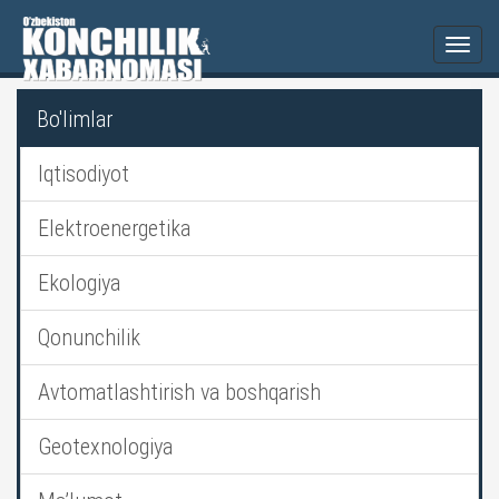
Togg
navi
Bo'limlar
Iqtisodiyot
Elektroenergetika
Ekologiya
Qonunchilik
Avtomatlashtirish va boshqarish
Geotexnologiya