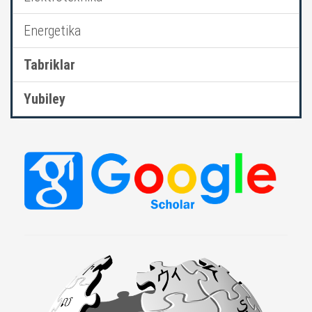
Energetika
Tabriklar
Yubiley