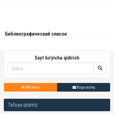
Библиографический список
Sayt bo'yicha qidirish
RSS lenta
Bizga yozing
Tafsiya qilamiz