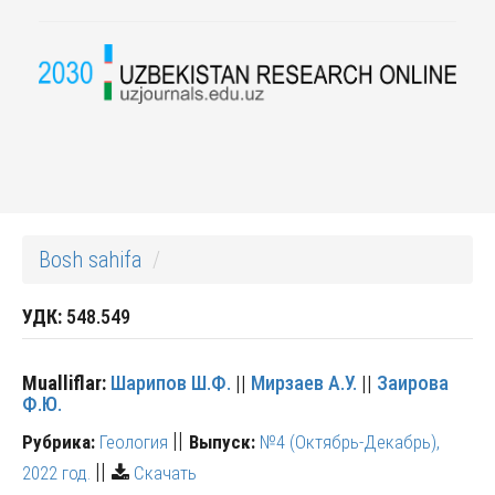
Bosh sahifa
УДК:
548.549
Mualliflar:
Шарипов Ш.Ф.
||
Мирзаев А.У.
||
Заирова
Ф.Ю.
||
Рубрика:
Геология
Выпуск:
№4 (Октябрь-Декабрь),
||
2022 год.
Скачать