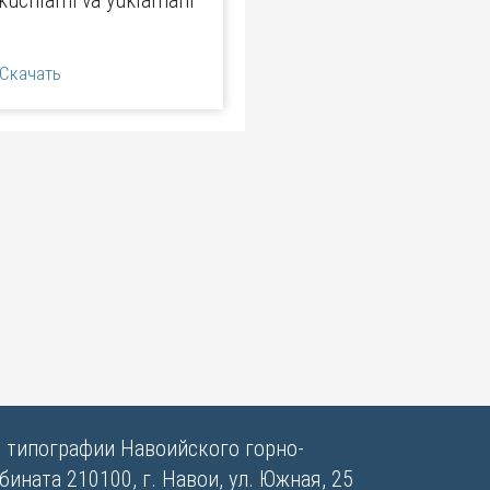
 kuchlarni va yuklamani
Скачать
в типографии Навоийского горно-
ината 210100, г. Навои, ул. Южная, 25