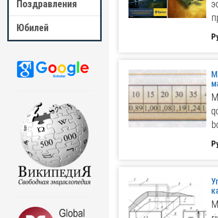
Поздравления
э
п
Юбилей
Р
М
м
M
q
b
Р
У
к
М