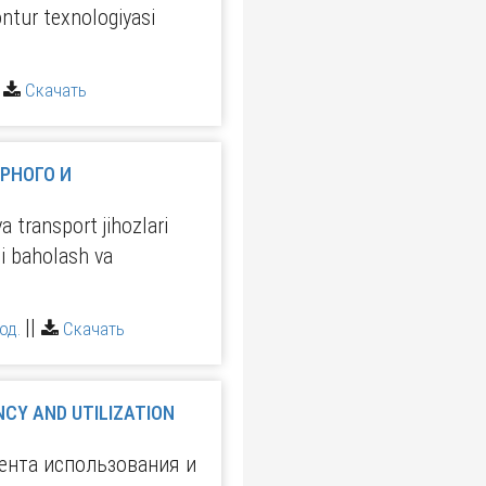
ontur texnologiyasi
|
Скачать
a transport jihozlari
ni baholash va
||
од.
Скачать
CY AND UTILIZATION
нта использования и