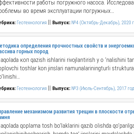
ффективности работы погружного насоса. Исследов
роблемы во время эксплуатации погружных…
||
убрика:
Геотехнология
Выпуск:
№4 (Октябрь-Декабрь), 2020 г
етодика определения прочностных свойств и энергоемк
ассива горных пород
aqolada коп qazish ishlarini rivojlantirish y o ’nalishini 
oplovchi toshlar kon jinslari namunalariningturli struktura t
o’linishi…
||
убрика:
Геотехнология
Выпуск:
№3 (Июль-Сентябрь), 2017 год
правление механизмом развития трещин в плоскости отр
амня
aqolada qoplama tosh bo’laklarini qazib olishda qo’parilg