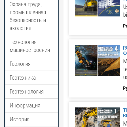
Охрана труда,
U
промышленная
b
безопасность и
Р
экология
Технология
Р
машиностроения
M
Геология
t
u
Геотехника
Р
Геотехнология
Информация
Т
В
История
M