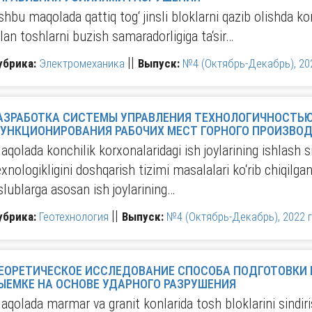
shbu maqolada qattiq tog‘ jinsli bloklarni qazib olishda ko
ilan toshlarni buzish samaradorligiga ta‘sir…
||
убрика:
Электромеханика
Выпуск:
№4 (Октябрь-Декабрь), 202
АЗРАБОТКА СИСТЕМЫ УПРАВЛЕНИЯ ТЕХНОЛОГИЧНОСТЬЮ И ОЦЕНКА КАЧЕС
ФУНКЦИОНИРОВАНИЯ РАБОЧИХ МЕСТ ГОРНОГО П
aqolada konchilik korxonalaridagi ish joylarining ishlash s
exnologikligini doshqarish tizimi masalalari ko‘rib chiqilgan
slublarga asosan ish joylarining…
||
убрика:
Геотехнология
Выпуск:
№4 (Октябрь-Декабрь), 2022 г
ЕОРЕТИЧЕСКОЕ ИССЛЕДОВАНИЕ СПОСОБА ПОДГОТОВКИ ГОРНЫХ ПОРОД К
ЫЕМКЕ НА ОСНОВЕ УДАРНОГО РАЗРУШЕНИЯ
aqolada marmar va granit konlarida tosh bloklarini sindir