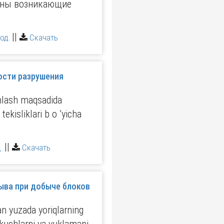
аны возникающие
||
од.
Скачать
ости разрушения
tanlash maqsadida
ekisliklari b o ’yicha
||
.
Скачать
ыва при добыче блоков
an yuzada yoriqlarning