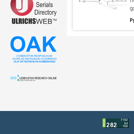
r
q
Р