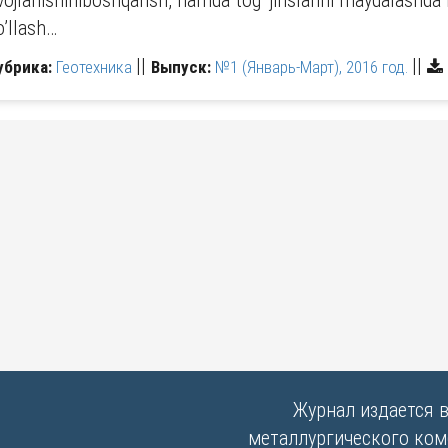
ivojlanishiniboshqarish, hamda tog’ jinslarini maydalashda
o’llash…
||
||
убрика:
Геотехника
Выпуск:
№1 (Январь-Март), 2016 год.
Журнал издается 
металлургического комб