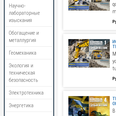
q
Научно-
m
лабораторные
изыскания
Р
Обогащение и
металлургия
И
Геомеханика
M
y
Экология и
t
техническая
Р
безопасность
Электротехника
T
O
Энергетика
В