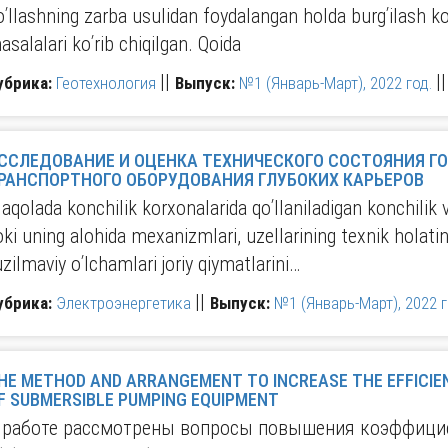
oʹllashning zarba usulidan foydalangan holda burgʹilash k
asalalari koʹrib chiqilgan. Qoida
||
|
убрика:
Геотехнология
Выпуск:
№1 (Январь-Март), 2022 год.
ССЛЕДОВАНИЕ И ОЦЕНКА ТЕХНИЧЕСКОГО СОСТОЯНИЯ ГОРНОГО И
ТРАНСПОРТНОГО ОБОРУДОВАНИЯ ГЛУБОКИХ КАРЬЕРОВ
aqolada konchilik korxonalarida qoʹllaniladigan konchilik v
oki uning alohida mexanizmlari, uzellarining texnik holati
uzilmaviy oʹlchamlari joriy qiymatlarini…
||
убрика:
Электроэнергетика
Выпуск:
№1 (Январь-Март), 2022 г
HE METHOD AND ARRANGEMENT TO INCREASE THE EFFICIEN
F SUBMERSIBLE PUMPING EQUIPMENT
 работе рассмотрены вопросы повышения коэффицие