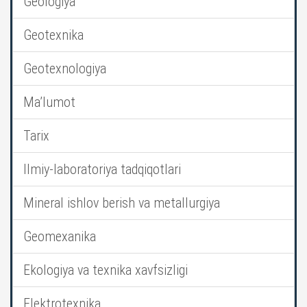
Geologiya
Geotexnika
Geotexnologiya
Ma’lumot
Tarix
Ilmiy-laboratoriya tadqiqotlari
Mineral ishlov berish va metallurgiya
Geomexanika
Ekologiya va texnika xavfsizligi
Elektrotexnika