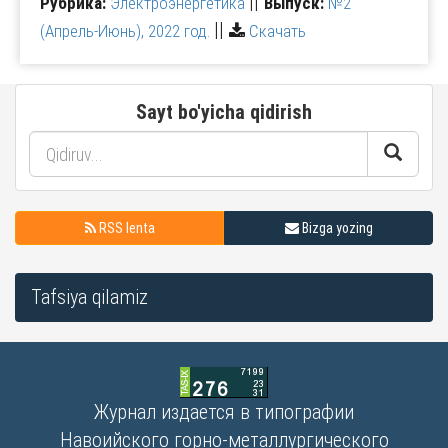
||
Рубрика:
Электроэнергетика
Выпуск:
№2
||
(Апрель-Июнь), 2022 год.
Скачать
Sayt bo'yicha qidirish
RSS lenta
Bizga yozing
Tafsiya qilamiz
Журнал издается в типографии
Навоийского горно-металлургического