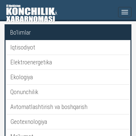
Togg
navi
Bo'limlar
Iqtisodiyot
Elektroenergetika
Ekologiya
Qonunchilik
Avtomatlashtirish va boshqarish
Geotexnologiya