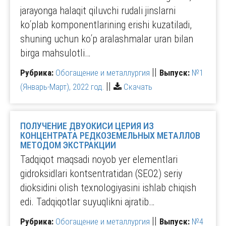
jarayonga halaqit qiluvchi rudali jinslarni
koʹplab komponentlarining erishi kuzatiladi,
shuning uchun koʹp aralashmalar uran bilan
birga mahsulotli…
||
Рубрика:
Обогащение и металлургия
Выпуск:
№1
||
(Январь-Март), 2022 год.
Скачать
ПОЛУЧЕНИЕ ДВУОКИСИ ЦЕРИЯ ИЗ
КОНЦЕНТРАТА РЕДКОЗЕМЕЛЬНЫХ МЕТАЛЛОВ
МЕТОДОМ ЭКСТРАКЦИИ
Tadqiqot maqsadi noyob yer elementlari
gidroksidlari kontsentratidan (SEO2) seriy
dioksidini olish texnologiyasini ishlab chiqish
edi. Tadqiqotlar suyuqlikni ajratib…
||
Рубрика:
Обогащение и металлургия
Выпуск:
№4