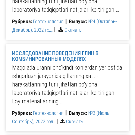
harakatlarining turli jihatlari bo‘yicha
laboratoriya tadqiqotlari natijalari keltirilgan.…
||
Рубрика:
Геотехнология
Выпуск:
№4 (Октябрь-
||
Декабрь), 2022 год.
Скачать
ИССЛЕДОВАНИЕ ПОВЕДЕНИЯ ГЛИН В
КОМБИНИРОВАННЫХ МОДЕЛЯХ
Maqolada uranni cho'kindi konlardan yer ostida
ishqorlash jarayonida gillarning xatti-
harakatlarining turli jihatlari bo'yicha
laboratoriya tadqiqotlari natijalari keltirilgan.
Loy materiallarining…
||
Рубрика:
Геотехнология
Выпуск:
№3 (Июль-
||
Сентябрь), 2022 год.
Скачать