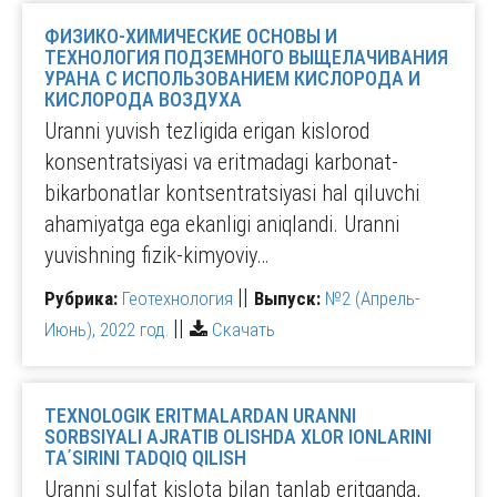
ФИЗИКО-ХИМИЧЕСКИЕ ОСНОВЫ И
ТЕХНОЛОГИЯ ПОДЗЕМНОГО ВЫЩЕЛАЧИВАНИЯ
УРАНА С ИСПОЛЬЗОВАНИЕМ КИСЛОРОДА И
КИСЛОРОДА ВОЗДУХА
Uranni yuvish tezligida erigan kislorod
konsentratsiyasi va eritmadagi karbonat-
bikarbonatlar kontsentratsiyasi hal qiluvchi
ahamiyatga ega ekanligi aniqlandi. Uranni
yuvishning fizik-kimyoviy…
||
Рубрика:
Геотехнология
Выпуск:
№2 (Апрель-
||
Июнь), 2022 год.
Скачать
TEXNOLOGIK ERITMALARDAN URANNI
SORBSIYALI AJRATIB OLISHDA XLOR IONLARINI
TAʹSIRINI TADQIQ QILISH
Uranni sulfat kislota bilan tanlab eritganda,