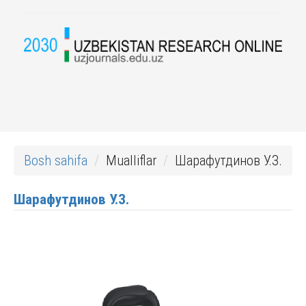
Bosh sahifa
Mualliflar
Шарафутдинов У.З.
Шарафутдинов У.З.