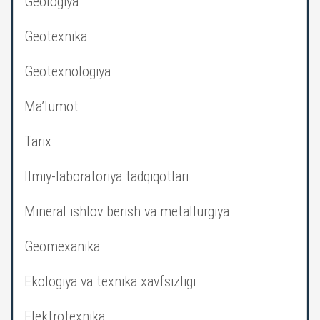
Geologiya
Geotexnika
Geotexnologiya
Ma’lumot
Tarix
Ilmiy-laboratoriya tadqiqotlari
Mineral ishlov berish va metallurgiya
Geomexanika
Ekologiya va texnika xavfsizligi
Elektrotexnika