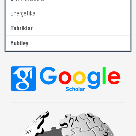
Energetika
Tabriklar
Yubiley