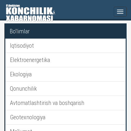
Togg
navi
Bo'limlar
Iqtisodiyot
Elektroenergetika
Ekologiya
Qonunchilik
Avtomatlashtirish va boshqarish
Geotexnologiya