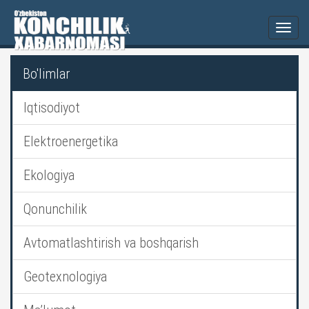
Togg
navi
Bo'limlar
Iqtisodiyot
Elektroenergetika
Ekologiya
Qonunchilik
Avtomatlashtirish va boshqarish
Geotexnologiya