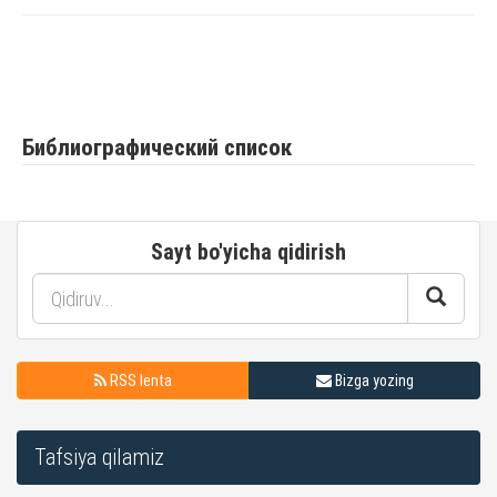
Библиографический список
Sayt bo'yicha qidirish
RSS lenta
Bizga yozing
Tafsiya qilamiz