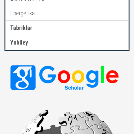
Energetika
Tabriklar
Yubiley