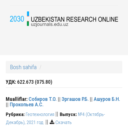
Bosh sahifa
УДК:
622.673 (075.80)
Mualliflar:
Собиров Т.О.
||
Эргашов Р.Б.
||
Ашуров Б.Н.
||
Прокопьев А.С.
||
Рубрика:
Геотехнология
Выпуск:
№4 (Октябрь-
||
Декабрь), 2021 год.
Скачать